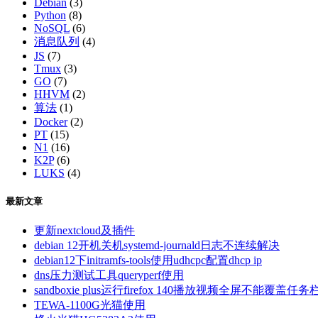
Debian
(3)
Python
(8)
NoSQL
(6)
消息队列
(4)
JS
(7)
Tmux
(3)
GO
(7)
HHVM
(2)
算法
(1)
Docker
(2)
PT
(15)
N1
(16)
K2P
(6)
LUKS
(4)
最新文章
更新nextcloud及插件
debian 12开机关机systemd-journald日志不连续解决
debian12下initramfs-tools使用udhcpc配置dhcp ip
dns压力测试工具queryperf使用
sandboxie plus运行firefox 140播放视频全屏不能覆盖任务
TEWA-1100G光猫使用