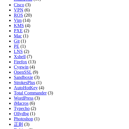
Cisco
(3)
VPN
(6)
ROS
(20)
Vim
(14)
KMS
(4)
PXE
(2)
Mac
(1)
Git
(1)
PE
(1)
LNS
(2)
Xshell
(7)
Firefox
(13)
Cygwin
(4)
OpenSSL
(9)
Sandboxie
(3)
StrokesPlus
(1)
AutoHotKey
(4)
Total Commander
(3)
WordPress
(3)
iMacros
(6)
Typecho
(2)
Ollydbg
(1)
Photoshop
(1)
正则
(3)