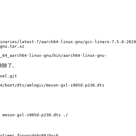
inaries/latest-7/aarch64-linux-gnu/gcc-linaro-7.5.0-2019
gnu.tar.xz 

_64_aarch64-linux-gnu/bin/aarch64-linux-gnu-
删除了。
nel.git

64/boot/dts/amlogic/meson-gxl-s905d-p230.dts
 meson-gxl-s905d-p230.dts ./
rtimer_forward+0x88/0xc0
