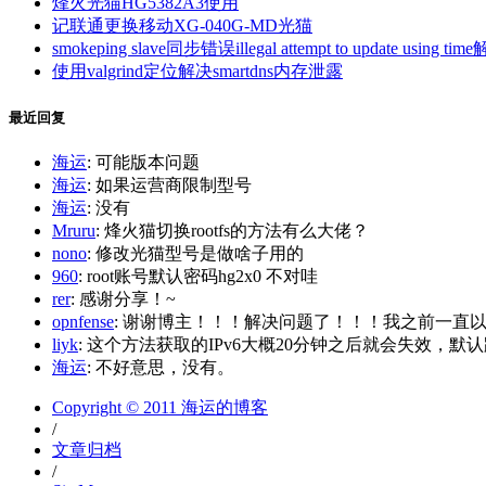
烽火光猫HG5382A3使用
记联通更换移动XG-040G-MD光猫
smokeping slave同步错误illegal attempt to update using tim
使用valgrind定位解决smartdns内存泄露
最近回复
海运
: 可能版本问题
海运
: 如果运营商限制型号
海运
: 没有
Mruru
: 烽火猫切换rootfs的方法有么大佬？
nono
: 修改光猫型号是做啥子用的
960
: root账号默认密码hg2x0 不对哇
rer
: 感谢分享！~
opnfense
: 谢谢博主！！！解决问题了！！！我之前一直以为内
liyk
: 这个方法获取的IPv6大概20分钟之后就会失效，默认路
海运
: 不好意思，没有。
Copyright © 2011 海运的博客
/
文章归档
/