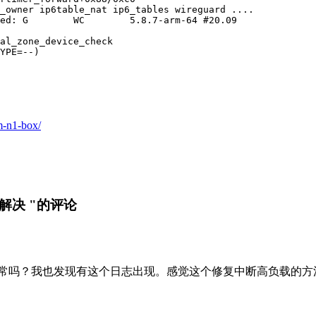
_owner ip6table_nat ip6_tables wireguard ....

ed: G        WC        5.8.7-arm-64 #20.09

al_zone_device_check

YPE=--)

m-n1-box/
tb解决 "的评论
b会正常吗？我也发现有这个日志出现。感觉这个修复中断高负载的