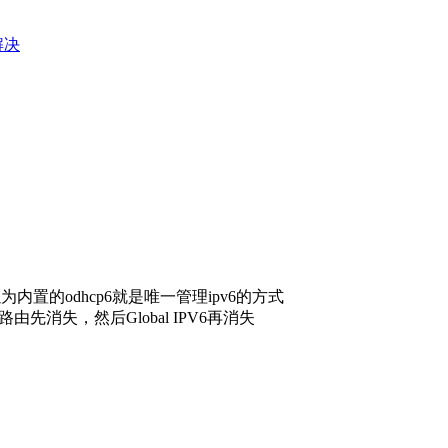
e解决
置的odhcp6就是唯一管理ipv6的方式
由先消失，然后Global IPV6再消失