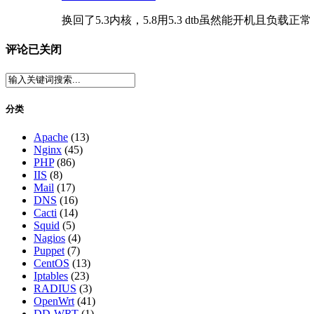
换回了5.3内核，5.8用5.3 dtb虽然能开机且负
评论已关闭
分类
Apache
(13)
Nginx
(45)
PHP
(86)
IIS
(8)
Mail
(17)
DNS
(16)
Cacti
(14)
Squid
(5)
Nagios
(4)
Puppet
(7)
CentOS
(13)
Iptables
(23)
RADIUS
(3)
OpenWrt
(41)
DD-WRT
(1)