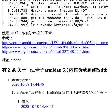
[  342.080941] Modules linked in: xt_REDIRECT xt_nat xt
[  342.081711] CPU: 0 PID: 113 Comm: kworker/u8:1 Taint
[  342.081738] Hardware name: Phicomm N1 (DT)

[  342.081817] Workqueue: events_freezable_power_ therm
[  342.081886] pstate: 20000085 (nzCv daIf -PAN -UAO BT
[  342.081944] pc : hrtimer_forward+0x88/0xc0

[  342.081997] lr : txdone_hrtimer+0xf4/0x110
使用5.4或5.3内核 dtb文件正常。
参考：
https://forum.armbian.com/topic/13211-fix-dtb-of-aml-s905d-phicom
https://www.right.com.cn/forum/thread-2841496-1-1.html
https://www.right.com.cn/forum/thread-3271482-1-1.html
标签：none
有 2 条 关于" n1盒子armbian 5.8内核负载高修改d
shangyatsen
2020-10-09 17:44:46
后面的内核高精度计时器的问题使用5.4或者5.3的dt
海运
2020-10-10 14:43:51