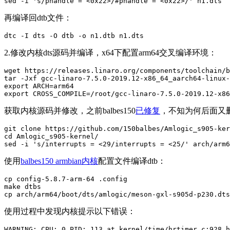
sed -i 's/phandle = <0x22>/#phandle = <0x22>/' n1.dts
再编译回dtb文件：
dtc -I dts -O dtb -o n1.dtb n1.dts
2.修改内核dts源码并编译，x64下配置arm64交叉编译环境：
wget https://releases.linaro.org/components/toolchain/b
tar -Jxf gcc-linaro-7.5.0-2019.12-x86_64_aarch64-linux-
export ARCH=arm64 

export CROSS_COMPILE=/root/gcc-linaro-7.5.0-2019.12-x86
获取内核源码并修改，之前balbes150
已修复
，不知为何后面又
git clone https://github.com/150balbes/Amlogic_s905-ker
cd Amlogic_s905-kernel/

sed -i 's/interrupts = <29/interrupts = <25/' arch/arm
使用
balbes150 armbian内核
配置文件编译dtb：
cp config-5.8.7-arm-64 .config

make dtbs

cp arch/arm64/boot/dts/amlogic/meson-gxl-s905d-p230.dts
使用过程中发现内核提示以下错误：
WARNING: CPU: 0 PID: 113 at kernel/time/hrtimer.c:928 h