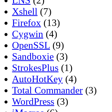
LNS
(2)
Xshell
(7)
Firefox
(13)
Cygwin
(4)
OpenSSL
(9)
Sandboxie
(3)
StrokesPlus
(1)
AutoHotKey
(4)
Total Commander
(3)
WordPress
(3)