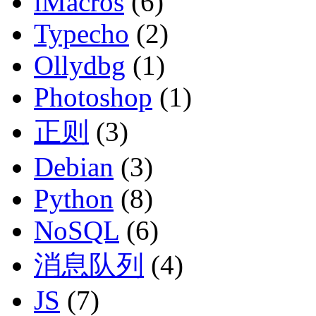
iMacros
(6)
Typecho
(2)
Ollydbg
(1)
Photoshop
(1)
正则
(3)
Debian
(3)
Python
(8)
NoSQL
(6)
消息队列
(4)
JS
(7)