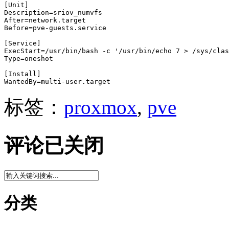
[Unit]

Description=sriov_numvfs

After=network.target

Before=pve-guests.service 

[Service]

ExecStart=/usr/bin/bash -c '/usr/bin/echo 7 > /sys/clas
Type=oneshot

[Install]

WantedBy=multi-user.target
标签：
proxmox
,
pve
评论已关闭
分类