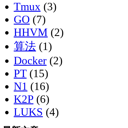
Tmux
(3)
GO
(7)
HHVM
(2)
算法
(1)
Docker
(2)
PT
(15)
N1
(16)
K2P
(6)
LUKS
(4)