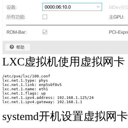
LXC虚拟机使用虚拟网卡
/etc/pve/lxc/100.conf 

lxc.net.1.type: phys

lxc.net.1.link: enp5s0f0v5

lxc.net.1.name: eth1

lxc.net.1.flags: up

lxc.net.1.ipv4.address: 192.168.1.125/24

lxc.net.1.ipv4.gateway: 192.168.1.1
systemd开机设置虚拟网