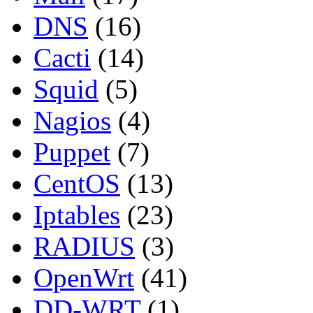
DNS
(16)
Cacti
(14)
Squid
(5)
Nagios
(4)
Puppet
(7)
CentOS
(13)
Iptables
(23)
RADIUS
(3)
OpenWrt
(41)
DD-WRT
(1)