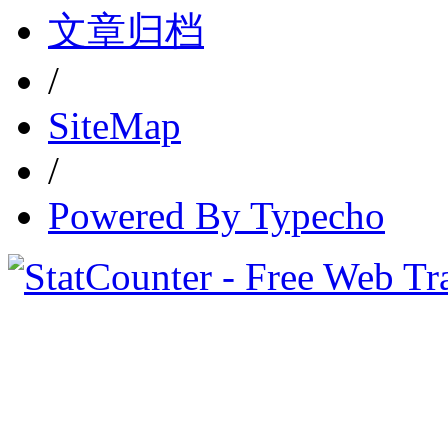
文章归档
/
SiteMap
/
Powered By Typecho