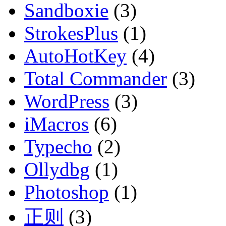
Sandboxie
(3)
StrokesPlus
(1)
AutoHotKey
(4)
Total Commander
(3)
WordPress
(3)
iMacros
(6)
Typecho
(2)
Ollydbg
(1)
Photoshop
(1)
正则
(3)