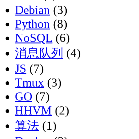
Debian
(3)
Python
(8)
NoSQL
(6)
消息队列
(4)
JS
(7)
Tmux
(3)
GO
(7)
HHVM
(2)
算法
(1)