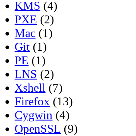
KMS
(4)
PXE
(2)
Mac
(1)
Git
(1)
PE
(1)
LNS
(2)
Xshell
(7)
Firefox
(13)
Cygwin
(4)
OpenSSL
(9)