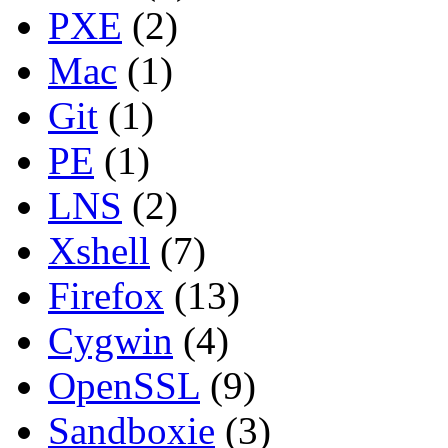
PXE
(2)
Mac
(1)
Git
(1)
PE
(1)
LNS
(2)
Xshell
(7)
Firefox
(13)
Cygwin
(4)
OpenSSL
(9)
Sandboxie
(3)