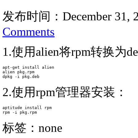
发布时间：December 31, 2
Comments
1.使用alien将rpm转换为
apt-get install alien 

alien pkg.rpm

dpkg -i pkg.deb
2.使用rpm管理器安装：
aptitude install rpm

rpm -i pkg.rpm
标签：none