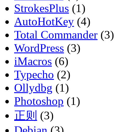
StrokesPlus
(1)
AutoHotKey
(4)
Total Commander
(3)
WordPress
(3)
iMacros
(6)
Typecho
(2)
Ollydbg
(1)
Photoshop
(1)
正则
(3)
Debian
(3)