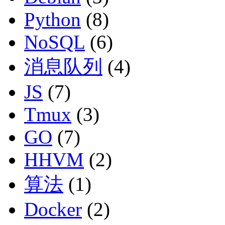
Python
(8)
NoSQL
(6)
消息队列
(4)
JS
(7)
Tmux
(3)
GO
(7)
HHVM
(2)
算法
(1)
Docker
(2)