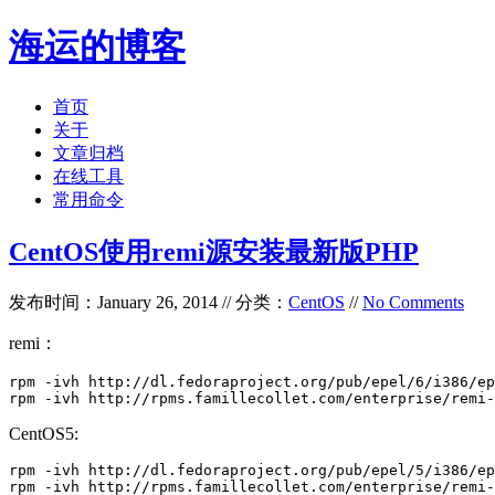
海运的博客
首页
关于
文章归档
在线工具
常用命令
CentOS使用remi源安装最新版PHP
发布时间：January 26, 2014 // 分类：
CentOS
//
No Comments
remi：
rpm -ivh http://dl.fedoraproject.org/pub/epel/6/i386/ep
rpm -ivh http://rpms.famillecollet.com/enterprise/remi-
CentOS5:
rpm -ivh http://dl.fedoraproject.org/pub/epel/5/i386/ep
rpm -ivh http://rpms.famillecollet.com/enterprise/remi-