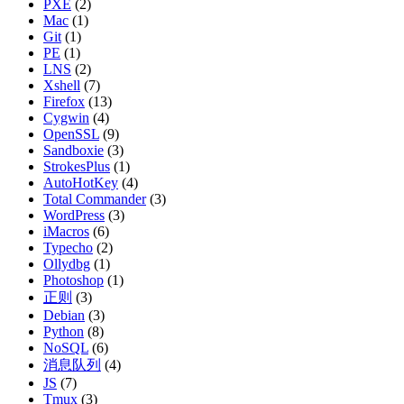
PXE
(2)
Mac
(1)
Git
(1)
PE
(1)
LNS
(2)
Xshell
(7)
Firefox
(13)
Cygwin
(4)
OpenSSL
(9)
Sandboxie
(3)
StrokesPlus
(1)
AutoHotKey
(4)
Total Commander
(3)
WordPress
(3)
iMacros
(6)
Typecho
(2)
Ollydbg
(1)
Photoshop
(1)
正则
(3)
Debian
(3)
Python
(8)
NoSQL
(6)
消息队列
(4)
JS
(7)
Tmux
(3)