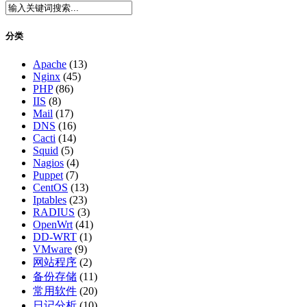
分类
Apache
(13)
Nginx
(45)
PHP
(86)
IIS
(8)
Mail
(17)
DNS
(16)
Cacti
(14)
Squid
(5)
Nagios
(4)
Puppet
(7)
CentOS
(13)
Iptables
(23)
RADIUS
(3)
OpenWrt
(41)
DD-WRT
(1)
VMware
(9)
网站程序
(2)
备份存储
(11)
常用软件
(20)
日记分析
(10)