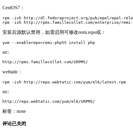
CentOS7：
rpm -ivh http://dl.fedoraproject.org/pub/epel/epel-rele
rpm -ivh http://rpms.famillecollet.com/enterprise/remi-
安装后源默认禁用，如需启用可修改remi.repo或：
yum --enablerepo=remi-php55 install php
src:
http://rpms.famillecollet.com/SRPMS/
webtatic：
rpm -ivh http://repo.webtatic.com/yum/el6/latest.rpm 
src:
http://repo.webtatic.com/yum/el6/SRPMS/
标签：none
评论已关闭