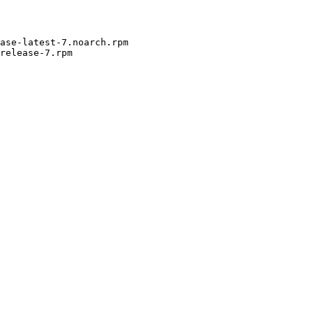
ase-latest-7.noarch.rpm

release-7.rpm