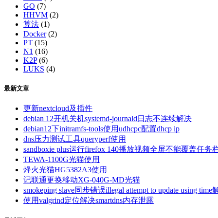
GO
(7)
HHVM
(2)
算法
(1)
Docker
(2)
PT
(15)
N1
(16)
K2P
(6)
LUKS
(4)
最新文章
更新nextcloud及插件
debian 12开机关机systemd-journald日志不连续解决
debian12下initramfs-tools使用udhcpc配置dhcp ip
dns压力测试工具queryperf使用
sandboxie plus运行firefox 140播放视频全屏不能覆盖任务
TEWA-1100G光猫使用
烽火光猫HG5382A3使用
记联通更换移动XG-040G-MD光猫
smokeping slave同步错误illegal attempt to update using tim
使用valgrind定位解决smartdns内存泄露