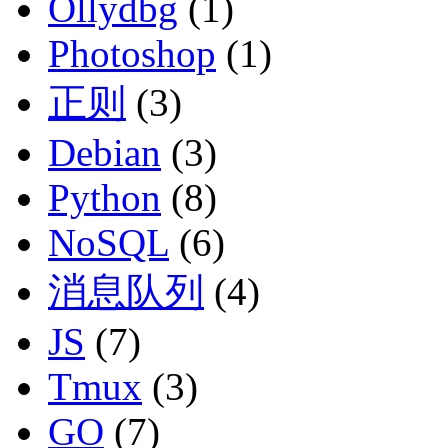
Ollydbg
(1)
Photoshop
(1)
正则
(3)
Debian
(3)
Python
(8)
NoSQL
(6)
消息队列
(4)
JS
(7)
Tmux
(3)
GO
(7)