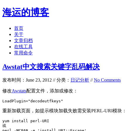
海运的博客
首页
关于
文章归档
在线工具
常用命令
Awstat中文搜索关键字乱码解决
发布时间：June 23, 2012 // 分类：
日记分析
//
No Comments
修改
Awstats
配置文件，添加或修改：
LoadPlugin="decodeutfkeys"
重新加载页面，如提示模块加载失败需安装PERL-URI模块：
yum install perl-URI

或

perl -MCPAN -e 'install URI::Escape'