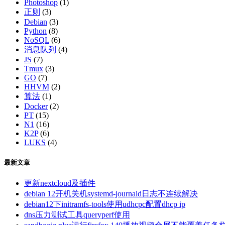
Photoshop
(1)
正则
(3)
Debian
(3)
Python
(8)
NoSQL
(6)
消息队列
(4)
JS
(7)
Tmux
(3)
GO
(7)
HHVM
(2)
算法
(1)
Docker
(2)
PT
(15)
N1
(16)
K2P
(6)
LUKS
(4)
最新文章
更新nextcloud及插件
debian 12开机关机systemd-journald日志不连续解决
debian12下initramfs-tools使用udhcpc配置dhcp ip
dns压力测试工具queryperf使用