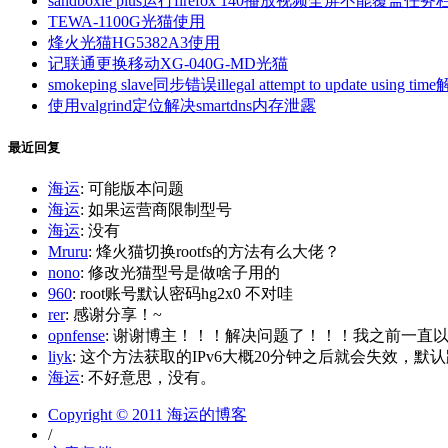
sandboxie plus运行firefox 140播放视频全屏不能覆盖任务
TEWA-1100G光猫使用
烽火光猫HG5382A3使用
记联通更换移动XG-040G-MD光猫
smokeping slave同步错误illegal attempt to update using tim
使用valgrind定位解决smartdns内存泄露
最近回复
海运
: 可能版本问题
海运
: 如果运营商限制型号
海运
: 没有
Mruru
: 烽火猫切换rootfs的方法有么大佬？
nono
: 修改光猫型号是做啥子用的
960
: root账号默认密码hg2x0 不对哇
rer
: 感谢分享！~
opnfense
: 谢谢博主！！！解决问题了！！！我之前一直以为内
liyk
: 这个方法获取的IPv6大概20分钟之后就会失效，默认路
海运
: 不好意思，没有。
Copyright © 2011 海运的博客
/