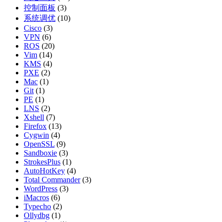
控制面板
(3)
系统调优
(10)
Cisco
(3)
VPN
(6)
ROS
(20)
Vim
(14)
KMS
(4)
PXE
(2)
Mac
(1)
Git
(1)
PE
(1)
LNS
(2)
Xshell
(7)
Firefox
(13)
Cygwin
(4)
OpenSSL
(9)
Sandboxie
(3)
StrokesPlus
(1)
AutoHotKey
(4)
Total Commander
(3)
WordPress
(3)
iMacros
(6)
Typecho
(2)
Ollydbg
(1)