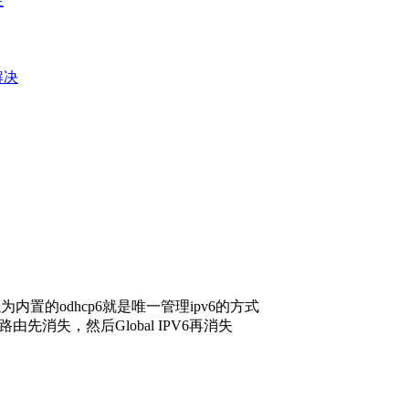
栏
e解决
置的odhcp6就是唯一管理ipv6的方式
由先消失，然后Global IPV6再消失