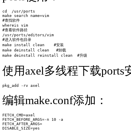
cd  /usr/ports

make search name=vim   

#查找软件

whereis vim

#查看软件路径

/usr/ports/editors/vim   

#进入软件包目录

make install clean    #安装

make deinstall clean   #卸载

make deinstall reinstall clean  #升级
使用axel多线程下载por
pkg_add -rv axel
编辑make.conf添加：
FETCH_CMD=axel

FETCH_BEFORE_ARGS=-n 10 -a

FETCH_AFTER_ARGS=

DISABLE_SIZE=yes