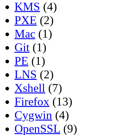
KMS
(4)
PXE
(2)
Mac
(1)
Git
(1)
PE
(1)
LNS
(2)
Xshell
(7)
Firefox
(13)
Cygwin
(4)
OpenSSL
(9)