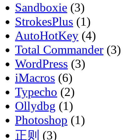
Sandboxie
(3)
StrokesPlus
(1)
AutoHotKey
(4)
Total Commander
(3)
WordPress
(3)
iMacros
(6)
Typecho
(2)
Ollydbg
(1)
Photoshop
(1)
正则
(3)