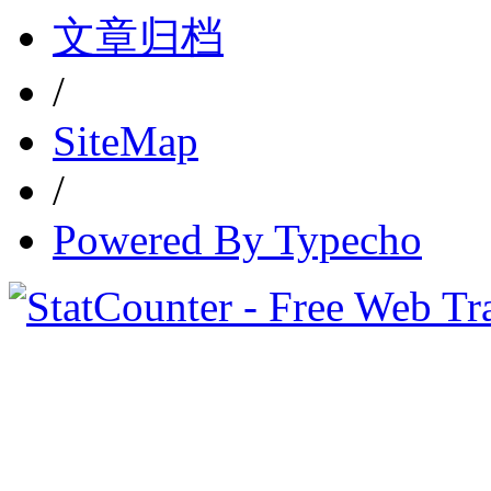
文章归档
/
SiteMap
/
Powered By Typecho