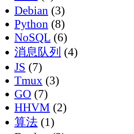
Debian
(3)
Python
(8)
NoSQL
(6)
消息队列
(4)
JS
(7)
Tmux
(3)
GO
(7)
HHVM
(2)
算法
(1)