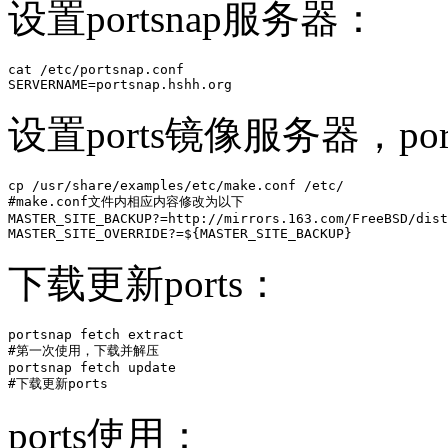
设置portsnap服务器：
cat /etc/portsnap.conf

SERVERNAME=portsnap.hshh.org 
设置ports镜像服务器，p
cp /usr/share/examples/etc/make.conf /etc/

#make.conf文件内相应内容修改为以下

MASTER_SITE_BACKUP?=http://mirrors.163.com/FreeBSD/dist
MASTER_SITE_OVERRIDE?=${MASTER_SITE_BACKUP}
下载更新ports：
portsnap fetch extract

#第一次使用，下载并解压

portsnap fetch update

#下载更新ports
ports使用：