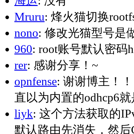
海运
: 没有
Mruru
: 烽火猫切换roo
nono
: 修改光猫型号是
960
: root账号默认密码h
rer
: 感谢分享！~
opnfense
: 谢谢博主！
直以为内置的odhcp6
liyk
: 这个方法获取的I
默认路由先消失，然后Glo