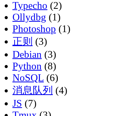
Typecho
(2)
Ollydbg
(1)
Photoshop
(1)
正则
(3)
Debian
(3)
Python
(8)
NoSQL
(6)
消息队列
(4)
JS
(7)
Tmux
(3)