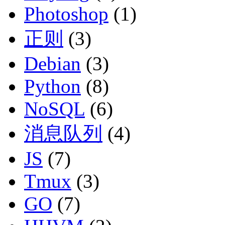
Photoshop
(1)
正则
(3)
Debian
(3)
Python
(8)
NoSQL
(6)
消息队列
(4)
JS
(7)
Tmux
(3)
GO
(7)