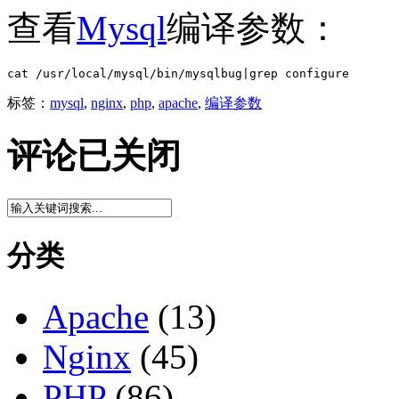
查看
Mysql
编译参数：
cat /usr/local/mysql/bin/mysqlbug|grep configure
标签：
mysql
,
nginx
,
php
,
apache
,
编译参数
评论已关闭
分类
Apache
(13)
Nginx
(45)
PHP
(86)