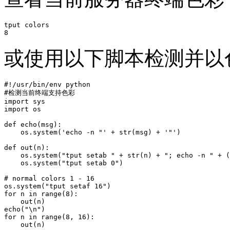
tput colors

8
或使用以下脚本检测并以
#!/usr/bin/env python

#检测当前终端支持色彩

import sys

import os

def echo(msg):

    os.system('echo -n "' + str(msg) + '"')

def out(n):

    os.system("tput setab " + str(n) + "; echo -n " + (
    os.system("tput setab 0")

# normal colors 1 - 16

os.system("tput setaf 16")

for n in range(8):

    out(n)

echo("\n")

for n in range(8, 16):

    out(n)
