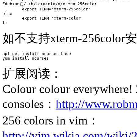
#debian在/lib/terminfo/x/xterm-256color

        export TERM='xterm-256color'

else

        export TERM='xterm-color'

fi
如不支持xterm-256colo
apt-get install ncurses-base

yum install ncurses
扩展阅读：
Colour colour everywhere!
consoles：
http://www.robm
256 colors in vim：
http://vim.wikia.com/wiki