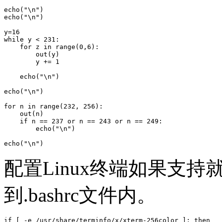
echo("\n")

echo("\n")

y=16

while y < 231:

    for z in range(0,6):

        out(y)

        y += 1

    echo("\n")

echo("\n")

for n in range(232, 256):

    out(n)

    if n == 237 or n == 243 or n == 249:

        echo("\n")

echo("\n")
配置Linux终端如果支持
到.bashrc文件内。
if [ -e /usr/share/terminfo/x/xterm-256color ]; then
