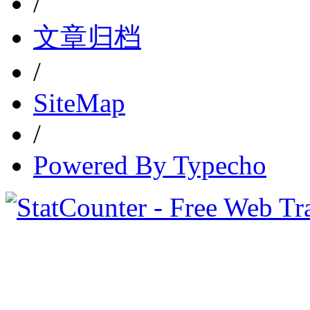
/
文章归档
/
SiteMap
/
Powered By Typecho