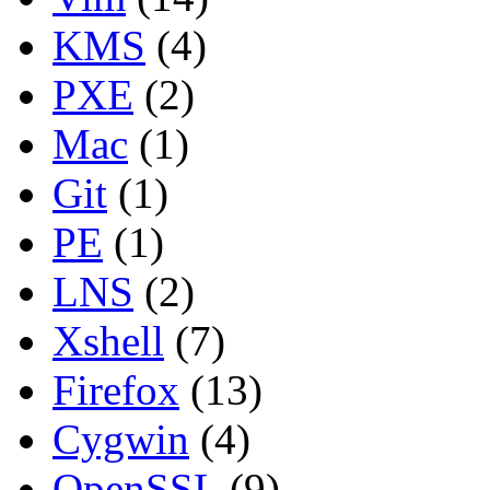
KMS
(4)
PXE
(2)
Mac
(1)
Git
(1)
PE
(1)
LNS
(2)
Xshell
(7)
Firefox
(13)
Cygwin
(4)
OpenSSL
(9)