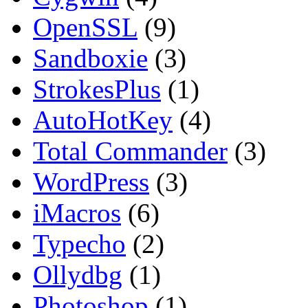
OpenSSL
(9)
Sandboxie
(3)
StrokesPlus
(1)
AutoHotKey
(4)
Total Commander
(3)
WordPress
(3)
iMacros
(6)
Typecho
(2)
Ollydbg
(1)
Photoshop
(1)