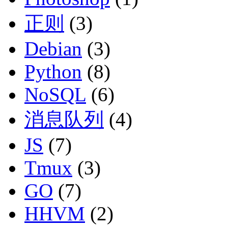
正则
(3)
Debian
(3)
Python
(8)
NoSQL
(6)
消息队列
(4)
JS
(7)
Tmux
(3)
GO
(7)
HHVM
(2)