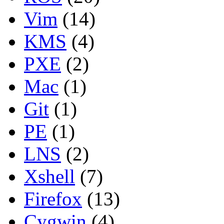
Vim
(14)
KMS
(4)
PXE
(2)
Mac
(1)
Git
(1)
PE
(1)
LNS
(2)
Xshell
(7)
Firefox
(13)
Cygwin
(4)