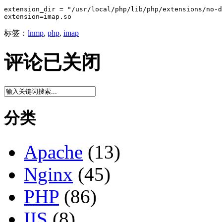
extension_dir = "/usr/local/php/lib/php/extensions/no-d
extension=imap.so
标签：
lnmp
,
php
,
imap
评论已关闭
分类
Apache
(13)
Nginx
(45)
PHP
(86)
IIS
(8)