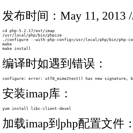
发布时间：May 11, 2013 
cd php-5.2.17/ext/imap

/usr/local/php/bin/phpize 

./configure --with-php-config=/usr/local/php/bin/php-co
make

make install
编译时如遇到错误：
configure: error: utf8_mime2text() has new signature, b
安装imap库：
yum install libc-client-devel
加载imap到php配置文件