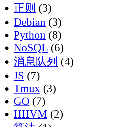
正则
(3)
Debian
(3)
Python
(8)
NoSQL
(6)
消息队列
(4)
JS
(7)
Tmux
(3)
GO
(7)
HHVM
(2)