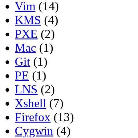
Vim
(14)
KMS
(4)
PXE
(2)
Mac
(1)
Git
(1)
PE
(1)
LNS
(2)
Xshell
(7)
Firefox
(13)
Cygwin
(4)