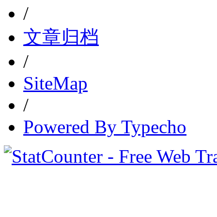
/
文章归档
/
SiteMap
/
Powered By Typecho