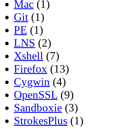
Mac
(1)
Git
(1)
PE
(1)
LNS
(2)
Xshell
(7)
Firefox
(13)
Cygwin
(4)
OpenSSL
(9)
Sandboxie
(3)
StrokesPlus
(1)