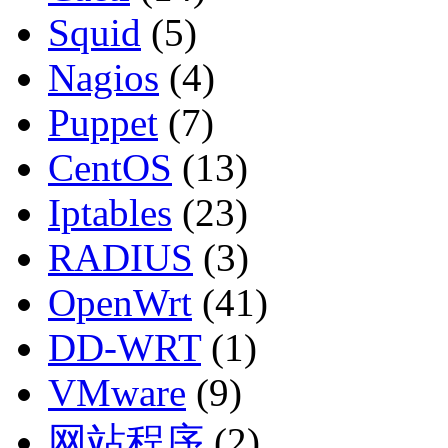
Squid
(5)
Nagios
(4)
Puppet
(7)
CentOS
(13)
Iptables
(23)
RADIUS
(3)
OpenWrt
(41)
DD-WRT
(1)
VMware
(9)
网站程序
(2)