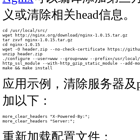
义或清除相关head信息。
cd /usr/local/src/

wget http://nginx.org/download/nginx-1.0.15.tar.gz

tar zxvf nginx-1.0.15.tar.gz

cd nginx-1.0.15

wget -O header.zip --no-check-certificate https://githu
unzip header.zip 

./configure --user=www --group=www --prefix=/usr/local/
http_ssl_module --with-http_gzip_static_module --add-mo
make && make install
应用示例，清除服务器及ph
加以下：
more_clear_headers "X-Powered-By:";

more_clear_headers "Server:";
重新加载配置文件：