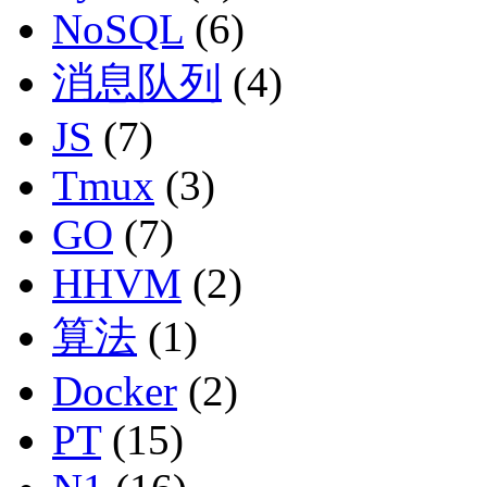
NoSQL
(6)
消息队列
(4)
JS
(7)
Tmux
(3)
GO
(7)
HHVM
(2)
算法
(1)
Docker
(2)
PT
(15)