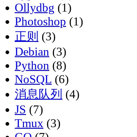
Ollydbg
(1)
Photoshop
(1)
正则
(3)
Debian
(3)
Python
(8)
NoSQL
(6)
消息队列
(4)
JS
(7)
Tmux
(3)
GO
(7)