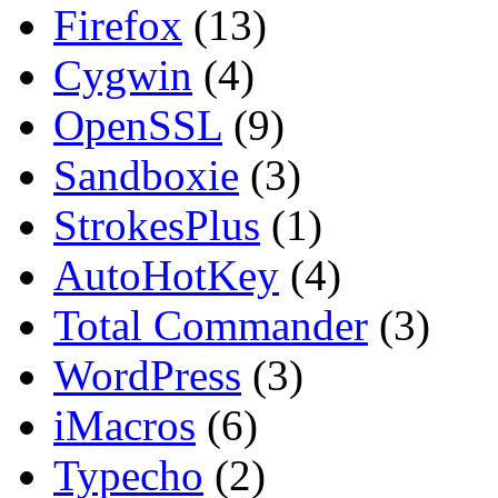
Firefox
(13)
Cygwin
(4)
OpenSSL
(9)
Sandboxie
(3)
StrokesPlus
(1)
AutoHotKey
(4)
Total Commander
(3)
WordPress
(3)
iMacros
(6)
Typecho
(2)