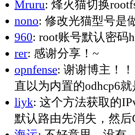
Mruru
: 烽火猫切换roo
nono
: 修改光猫型号是
960
: root账号默认密码h
rer
: 感谢分享！~
opnfense
: 谢谢博主！
直以为内置的odhcp6
liyk
: 这个方法获取的I
默认路由先消失，然后Glo
海运
: 不好意思，没有