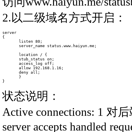
访问www.haiyun.me/s
2.以二级域名方式开启：
server

{

       listen 80;

       server_name status.www.haiyun.me;

       location / {

       stub_status on;

       access_log off;

       allow 192.168.1.16;

       deny all;

       }

}
状态说明：
Active connections
server accepts handled requ