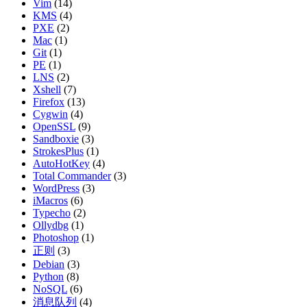
Vim
(14)
KMS
(4)
PXE
(2)
Mac
(1)
Git
(1)
PE
(1)
LNS
(2)
Xshell
(7)
Firefox
(13)
Cygwin
(4)
OpenSSL
(9)
Sandboxie
(3)
StrokesPlus
(1)
AutoHotKey
(4)
Total Commander
(3)
WordPress
(3)
iMacros
(6)
Typecho
(2)
Ollydbg
(1)
Photoshop
(1)
正则
(3)
Debian
(3)
Python
(8)
NoSQL
(6)
消息队列
(4)