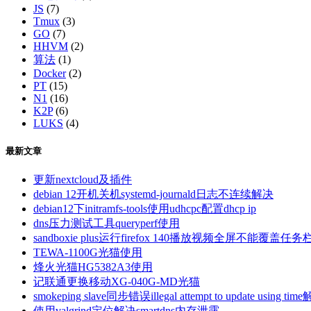
JS
(7)
Tmux
(3)
GO
(7)
HHVM
(2)
算法
(1)
Docker
(2)
PT
(15)
N1
(16)
K2P
(6)
LUKS
(4)
最新文章
更新nextcloud及插件
debian 12开机关机systemd-journald日志不连续解决
debian12下initramfs-tools使用udhcpc配置dhcp ip
dns压力测试工具queryperf使用
sandboxie plus运行firefox 140播放视频全屏不能覆盖任务
TEWA-1100G光猫使用
烽火光猫HG5382A3使用
记联通更换移动XG-040G-MD光猫
smokeping slave同步错误illegal attempt to update using tim
使用valgrind定位解决smartdns内存泄露