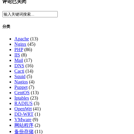
评论已关闭
分类
Apache
(13)
Nginx
(45)
PHP
(86)
IIS
(8)
Mail
(17)
DNS
(16)
Cacti
(14)
Squid
(5)
Nagios
(4)
Puppet
(7)
CentOS
(13)
Iptables
(23)
RADIUS
(3)
OpenWrt
(41)
DD-WRT
(1)
VMware
(9)
网站程序
(2)
备份存储
(11)