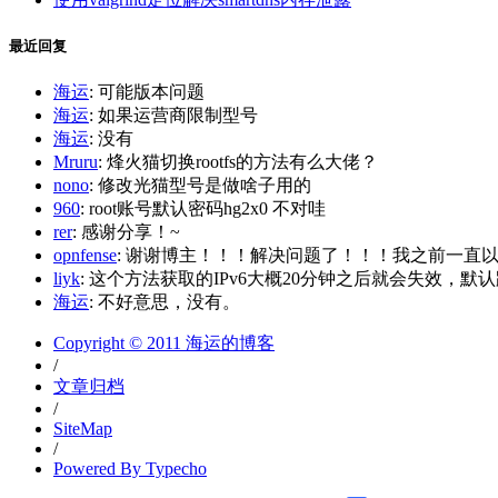
最近回复
海运
: 可能版本问题
海运
: 如果运营商限制型号
海运
: 没有
Mruru
: 烽火猫切换rootfs的方法有么大佬？
nono
: 修改光猫型号是做啥子用的
960
: root账号默认密码hg2x0 不对哇
rer
: 感谢分享！~
opnfense
: 谢谢博主！！！解决问题了！！！我之前一直以为内
liyk
: 这个方法获取的IPv6大概20分钟之后就会失效，默认路
海运
: 不好意思，没有。
Copyright © 2011 海运的博客
/
文章归档
/
SiteMap
/
Powered By Typecho