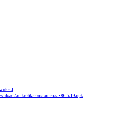
ownload
download2.mikrotik.com/routeros-x86-5.19.npk