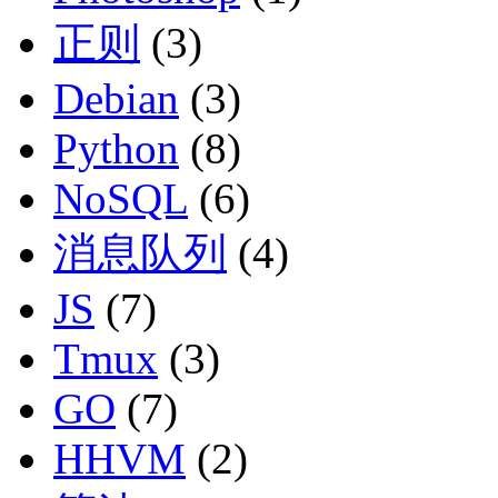
正则
(3)
Debian
(3)
Python
(8)
NoSQL
(6)
消息队列
(4)
JS
(7)
Tmux
(3)
GO
(7)
HHVM
(2)