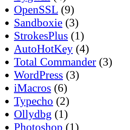
OpenSSL
(9)
Sandboxie
(3)
StrokesPlus
(1)
AutoHotKey
(4)
Total Commander
(3)
WordPress
(3)
iMacros
(6)
Typecho
(2)
Ollydbg
(1)
Photoshop
(1)