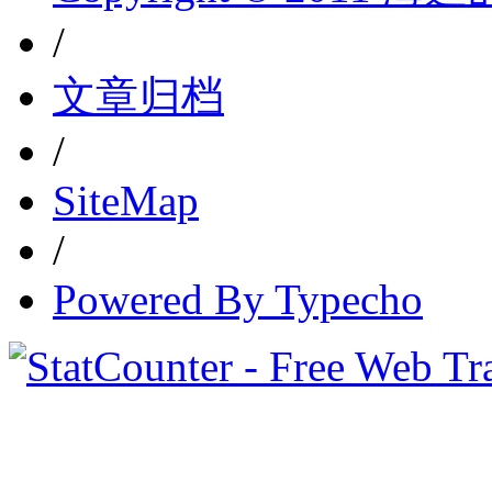
/
文章归档
/
SiteMap
/
Powered By Typecho