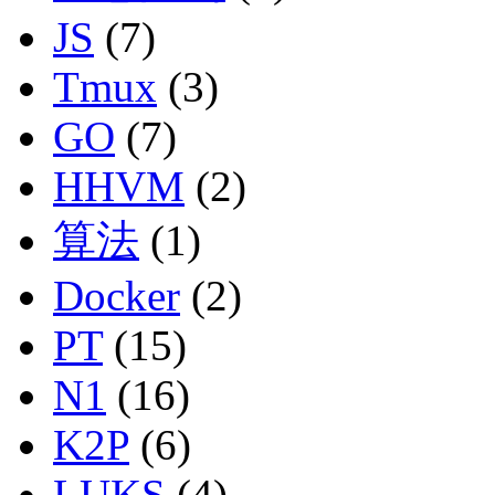
JS
(7)
Tmux
(3)
GO
(7)
HHVM
(2)
算法
(1)
Docker
(2)
PT
(15)
N1
(16)
K2P
(6)
LUKS
(4)