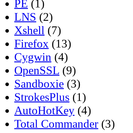
PE
(1)
LNS
(2)
Xshell
(7)
Firefox
(13)
Cygwin
(4)
OpenSSL
(9)
Sandboxie
(3)
StrokesPlus
(1)
AutoHotKey
(4)
Total Commander
(3)