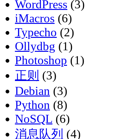
WordPress
(3)
iMacros
(6)
Typecho
(2)
Ollydbg
(1)
Photoshop
(1)
正则
(3)
Debian
(3)
Python
(8)
NoSQL
(6)
消息队列
(4)