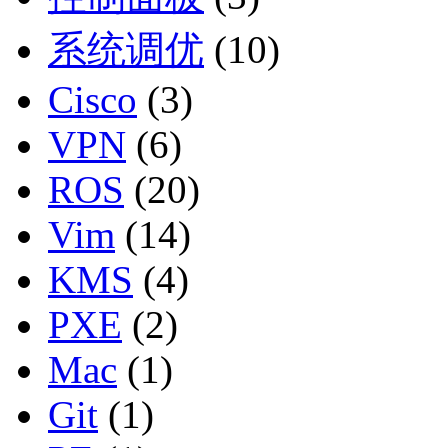
系统调优
(10)
Cisco
(3)
VPN
(6)
ROS
(20)
Vim
(14)
KMS
(4)
PXE
(2)
Mac
(1)
Git
(1)