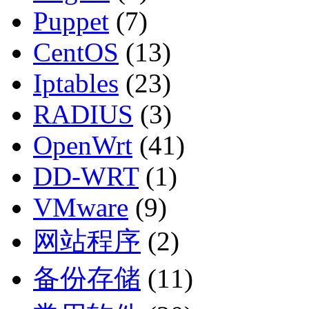
Puppet
(7)
CentOS
(13)
Iptables
(23)
RADIUS
(3)
OpenWrt
(41)
DD-WRT
(1)
VMware
(9)
网站程序
(2)
备份存储
(11)