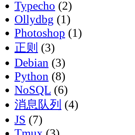
Typecho
(2)
Ollydbg
(1)
Photoshop
(1)
正则
(3)
Debian
(3)
Python
(8)
NoSQL
(6)
消息队列
(4)
JS
(7)
Tmux
(3)