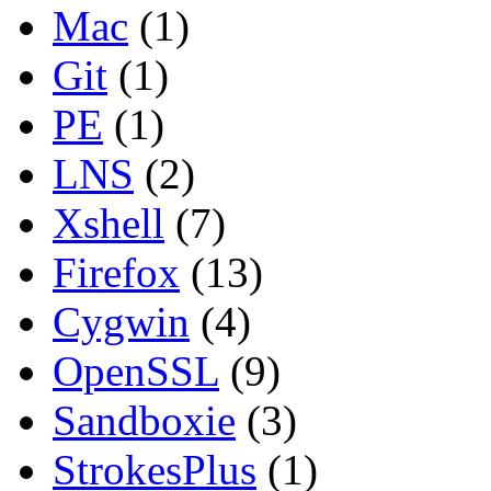
Mac
(1)
Git
(1)
PE
(1)
LNS
(2)
Xshell
(7)
Firefox
(13)
Cygwin
(4)
OpenSSL
(9)
Sandboxie
(3)
StrokesPlus
(1)