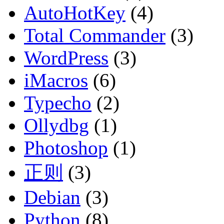
AutoHotKey
(4)
Total Commander
(3)
WordPress
(3)
iMacros
(6)
Typecho
(2)
Ollydbg
(1)
Photoshop
(1)
正则
(3)
Debian
(3)
Python
(8)