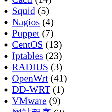
Squid
(5)
Nagios
(4)
Puppet
(7)
CentOS
(13)
Iptables
(23)
RADIUS
(3)
OpenWrt
(41)
DD-WRT
(1)
VMware
(9)