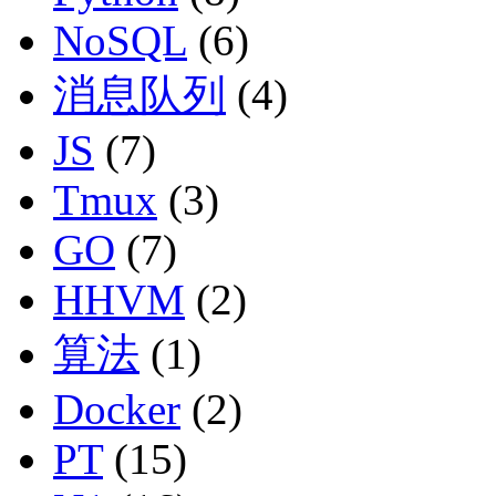
NoSQL
(6)
消息队列
(4)
JS
(7)
Tmux
(3)
GO
(7)
HHVM
(2)
算法
(1)
Docker
(2)
PT
(15)