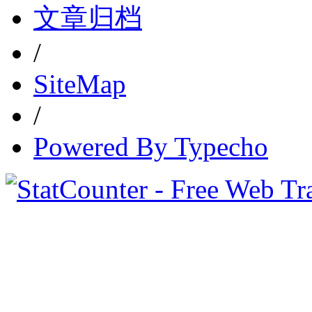
文章归档
/
SiteMap
/
Powered By Typecho