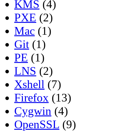
KMS
(4)
PXE
(2)
Mac
(1)
Git
(1)
PE
(1)
LNS
(2)
Xshell
(7)
Firefox
(13)
Cygwin
(4)
OpenSSL
(9)