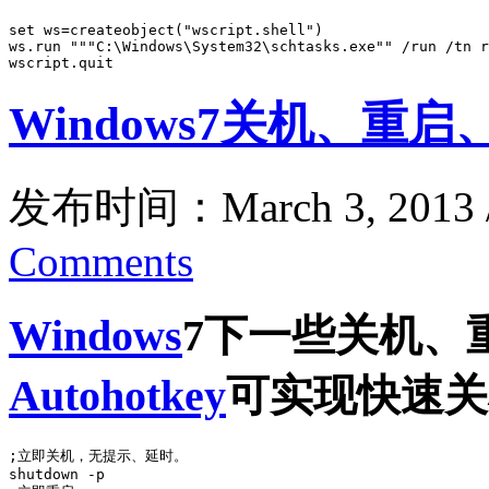
set ws=createobject("wscript.shell")

ws.run """C:\Windows\System32\schtasks.exe"" /run /tn r
wscript.quit
Windows7关机、重
发布时间：March 3, 2013
Comments
Windows
7下一些关机、
Autohotkey
可实现快速关
;立即关机，无提示、延时。

shutdown -p
