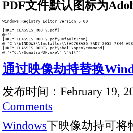
PDF文件默认图标为Adobe
Windows Registry Editor Version 5.00

[HKEY_CLASSES_ROOT\.pdf]

@=""

[HKEY_CLASSES_ROOT\.pdf\DefaultIcon]

@="C:\\WINDOWS\\Installer\\{AC76BA86-7AD7-2052-7B44-A93
[HKEY_CLASSES_ROOT\.pdf\shell\open\command]

@="\"C:\\SumatraPDF.exe\" \"%1\""
通过映像劫持替换Win
发布时间：February 19, 2
Comments
Windows
下映像劫持可将