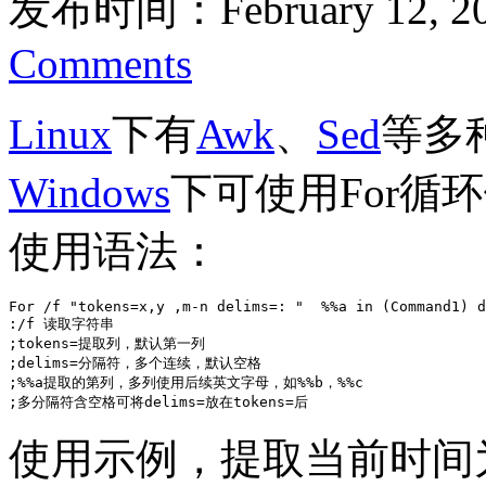
发布时间：February 12, 2
Comments
Linux
下有
Awk
、
Sed
等多
Windows
下可使用For循
使用语法：
For /f "tokens=x,y ,m-n delims=: "  %%a in (Command1) d
:/f 读取字符串

;tokens=提取列，默认第一列

;delims=分隔符，多个连续，默认空格

;%%a提取的第列，多列使用后续英文字母，如%%b，%%c

;多分隔符含空格可将delims=放在tokens=后
使用示例，提取当前时间为2