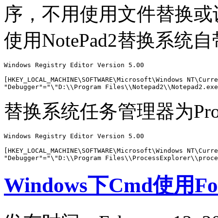
序，不用使用文件替换或
使用NotePad2替换系
Windows Registry Editor Version 5.00

[HKEY_LOCAL_MACHINE\SOFTWARE\Microsoft\Windows NT\Curre
"Debugger"="\"D:\\Program Files\\Notepad2\\Notepad2.exe
替换系统任务管理器为Process
Windows Registry Editor Version 5.00

[HKEY_LOCAL_MACHINE\SOFTWARE\Microsoft\Windows NT\Curre
"Debugger"="\"D:\\Program Files\\ProcessExplorer\\proce
Windows下Cmd使用