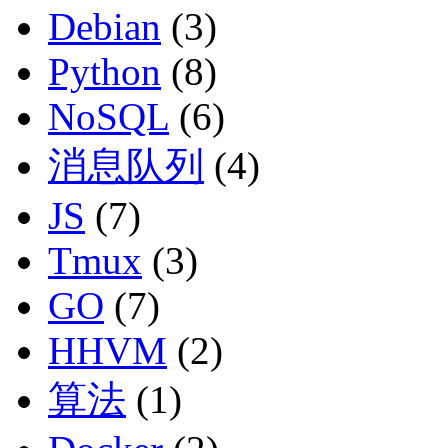
Debian
(3)
Python
(8)
NoSQL
(6)
消息队列
(4)
JS
(7)
Tmux
(3)
GO
(7)
HHVM
(2)
算法
(1)