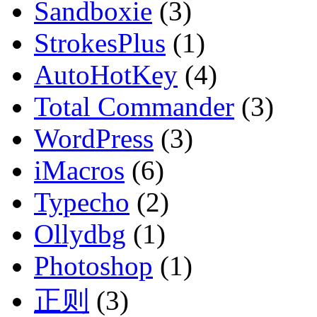
Sandboxie
(3)
StrokesPlus
(1)
AutoHotKey
(4)
Total Commander
(3)
WordPress
(3)
iMacros
(6)
Typecho
(2)
Ollydbg
(1)
Photoshop
(1)
正则
(3)