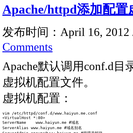
Apache/httpd添加配
发布时间：April 16, 2012
Comments
Apache默认调用conf.
虚拟机配置文件。
虚拟机配置：
vim /etc/httpd/conf.d/www.haiyun.me.conf

<VirtualHost *:80>

ServerName    www.haiyun.me #域名

ServerAlias www.haiyun.me #域名别名
