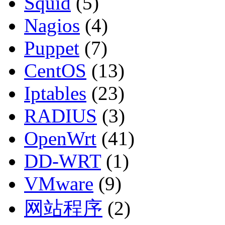
Squid
(5)
Nagios
(4)
Puppet
(7)
CentOS
(13)
Iptables
(23)
RADIUS
(3)
OpenWrt
(41)
DD-WRT
(1)
VMware
(9)
网站程序
(2)