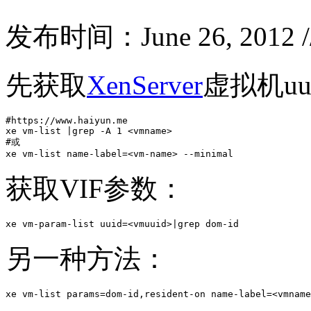
发布时间：June 26, 2012 
先获取
XenServer
虚拟机uu
#https://www.haiyun.me

xe vm-list |grep -A 1 <vmname>

#或

xe vm-list name-label=<vm-name> --minimal
获取VIF参数：
xe vm-param-list uuid=<vmuuid>|grep dom-id
另一种方法：
xe vm-list params=dom-id,resident-on name-label=<vmname