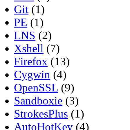
Git
(1)
PE
(1)
LNS
(2)
Xshell
(7)
Firefox
(13)
Cygwin
(4)
OpenSSL
(9)
Sandboxie
(3)
StrokesPlus
(1)
AutoHotKey
(4)