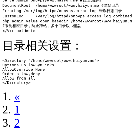
ServerAdmin onovps@www.haiyun.me #管理员邮箱

DocumentRoot  /home/wwwroot/www.haiyun.me #网站目录

ErrorLog /var/log/httpd/onovps.error_log 错误日志目录

CustomLog     /var/log/httpd/onovps.access_log combi
php_admin_value open_basedir /home/wwwroot/www.haiyun.m
#限制相应目录，防止跨站，多个目录以:相隔。

</VirtualHost> 
目录相关设置：
<Directory "/home/wwwroot/www.haiyun.me">

Options FollowSymLinks

AllowOverride None

Order allow,deny

Allow from all

</Directory>
«
1
2