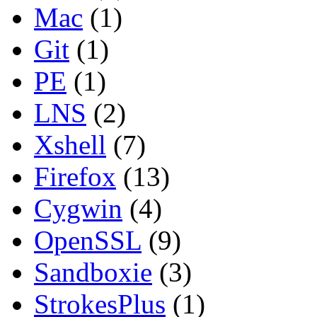
Mac
(1)
Git
(1)
PE
(1)
LNS
(2)
Xshell
(7)
Firefox
(13)
Cygwin
(4)
OpenSSL
(9)
Sandboxie
(3)
StrokesPlus
(1)