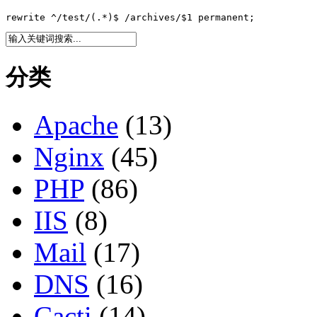
rewrite ^/test/(.*)$ /archives/$1 permanent; 
分类
Apache
(13)
Nginx
(45)
PHP
(86)
IIS
(8)
Mail
(17)
DNS
(16)
Cacti
(14)