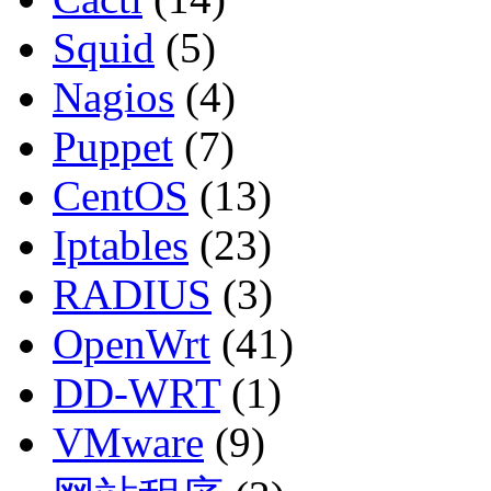
Squid
(5)
Nagios
(4)
Puppet
(7)
CentOS
(13)
Iptables
(23)
RADIUS
(3)
OpenWrt
(41)
DD-WRT
(1)
VMware
(9)