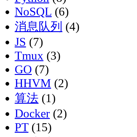
NoSQL
(6)
消息队列
(4)
JS
(7)
Tmux
(3)
GO
(7)
HHVM
(2)
算法
(1)
Docker
(2)
PT
(15)