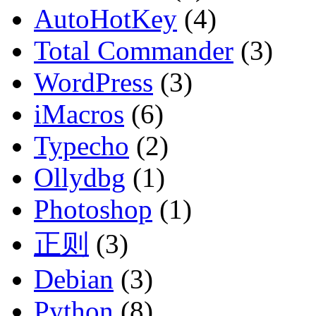
AutoHotKey
(4)
Total Commander
(3)
WordPress
(3)
iMacros
(6)
Typecho
(2)
Ollydbg
(1)
Photoshop
(1)
正则
(3)
Debian
(3)
Python
(8)