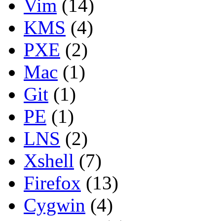
Vim
(14)
KMS
(4)
PXE
(2)
Mac
(1)
Git
(1)
PE
(1)
LNS
(2)
Xshell
(7)
Firefox
(13)
Cygwin
(4)