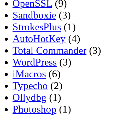
OpenSSL
(9)
Sandboxie
(3)
StrokesPlus
(1)
AutoHotKey
(4)
Total Commander
(3)
WordPress
(3)
iMacros
(6)
Typecho
(2)
Ollydbg
(1)
Photoshop
(1)