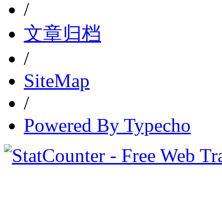
/
文章归档
/
SiteMap
/
Powered By Typecho