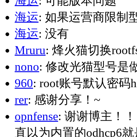
海运
: 可能版本问题
海运
: 如果运营商限制
海运
: 没有
Mruru
: 烽火猫切换roo
nono
: 修改光猫型号是
960
: root账号默认密码h
rer
: 感谢分享！~
opnfense
: 谢谢博主！
直以为内置的odhcp6