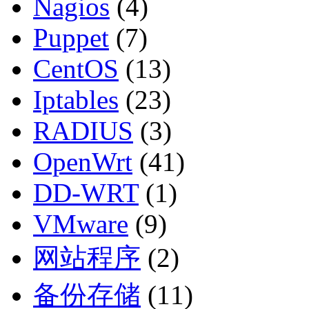
Nagios
(4)
Puppet
(7)
CentOS
(13)
Iptables
(23)
RADIUS
(3)
OpenWrt
(41)
DD-WRT
(1)
VMware
(9)
网站程序
(2)
备份存储
(11)