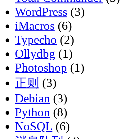
WordPress
(3)
iMacros
(6)
Typecho
(2)
Ollydbg
(1)
Photoshop
(1)
正则
(3)
Debian
(3)
Python
(8)
NoSQL
(6)