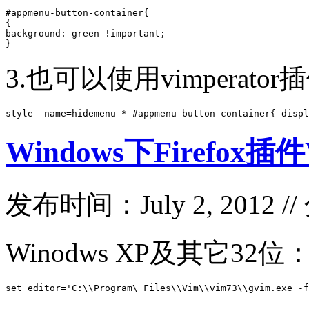
#appmenu-button-container{

{

background: green !important;

}
3.也可以使用vimperato
style -name=hidemenu * #appmenu-button-container{ displ
Windows下Firefox插
发布时间：July 2, 2012 /
Winodws XP及其它32位
set editor='C:\\Program\ Files\\Vim\\vim73\\gvim.exe -f