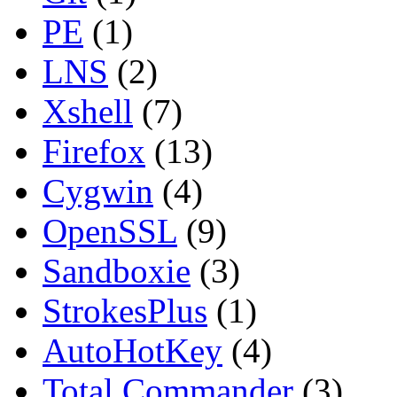
PE
(1)
LNS
(2)
Xshell
(7)
Firefox
(13)
Cygwin
(4)
OpenSSL
(9)
Sandboxie
(3)
StrokesPlus
(1)
AutoHotKey
(4)
Total Commander
(3)