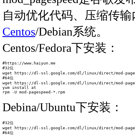
自动优化代码、压缩传输内
Centos
/Debian系统。
Centos/Fedora下安装：
#https://www.haiyun.me

#32位

wget https://dl-ssl.google.com/dl/linux/direct/mod-page
#64位

wget https://dl-ssl.google.com/dl/linux/direct/mod-page
yum install at

rpm -U mod-pagespeed-*.rpm
Debina/Ubuntu下安装：
#32位

wget https://dl-ssl.google.com/dl/linux/direct/mod-page
#64位
