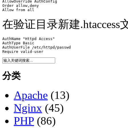
AllowOverride AuthConfig 

Order allow,deny

Allow from all
在验证目录新建.htacces
AuthName "Httpd Access"

AuthType Basic

AuthUserFile /etc/httpd/passwd

Require valid-user
分类
Apache
(13)
Nginx
(45)
PHP
(86)