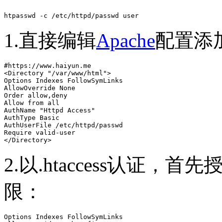
htpasswd -c /etc/httpd/passwd user
1.直接编辑
Apache
配置添
#https://www.haiyun.me

<Directory "/var/www/html">

Options Indexes FollowSymLinks

AllowOverride None

Order allow,deny

Allow from all

AuthName "Httpd Access"

AuthType Basic

AuthUserFile /etc/httpd/passwd

Require valid-user

</Directory>
2.以.htaccess认证，首
限：
Options Indexes FollowSymLinks
