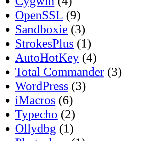
Cygwin
(4)
OpenSSL
(9)
Sandboxie
(3)
StrokesPlus
(1)
AutoHotKey
(4)
Total Commander
(3)
WordPress
(3)
iMacros
(6)
Typecho
(2)
Ollydbg
(1)