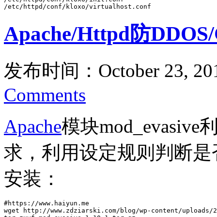
/etc/httpd/conf/kloxo/virtualhost.conf
Apache/Httpd防DDOS
发布时间：October 23, 20
Comments
Apache
模块mod_evasi
求，利用设定规则判断是
安装：
#https://www.haiyun.me

wget http://www.zdziarski.com/blog/wp-content/uploads/2