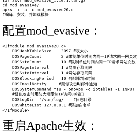
tar zxvf mod_evasive_1.10.1.tar.gz 

cd mod_evasive/

apxs -i -a -c mod_evasive20.c

#编译、安装、并加载模块
配置mod_evasive：
<IfModule mod_evasive20.c>

    DOSHashTableSize    3097 #表大小

    DOSPageCount        2 #限制单位时间内同一IP请求同一网页次
    DOSSiteCount        10 #限制单位时间内同一IP请求网站次数

    DOSPageInterval     1 #网页存取间隔

    DOSSiteInterval     1 #网站存取间隔

    DOSBlockingPeriod   10 #限制访问时间

    DOSEmailNotify     #疑似攻击时邮件通知

    DOSSystemCommand "su - onovps -c iptables -I INPUT 
    #疑似攻击时用防火墙限制IP访问80端口

    DOSLogDir  "/var/log/    #日志目录

    DOSWhiteList 127.0.0.1 #添加白名单

</IfModule>
重启Apache生效：