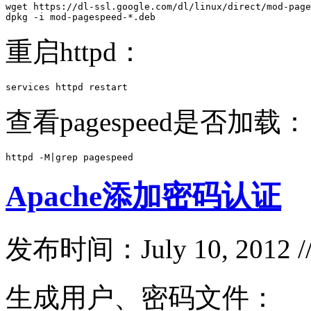
wget https://dl-ssl.google.com/dl/linux/direct/mod-page
dpkg -i mod-pagespeed-*.deb
重启httpd：
services httpd restart
查看pagespeed是否加载：
httpd -M|grep pagespeed
Apache添加密码认证
发布时间：July 10, 2012 
生成用户、密码文件：