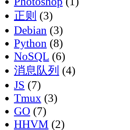
Photoshop
(1)
正则
(3)
Debian
(3)
Python
(8)
NoSQL
(6)
消息队列
(4)
JS
(7)
Tmux
(3)
GO
(7)
HHVM
(2)