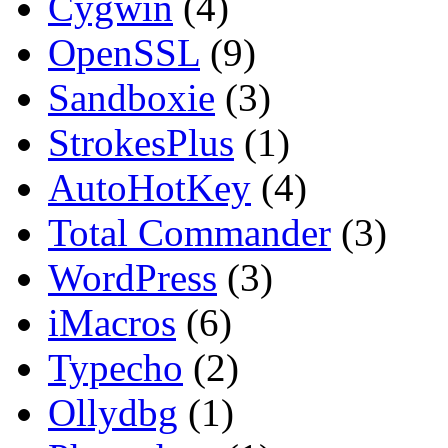
Cygwin
(4)
OpenSSL
(9)
Sandboxie
(3)
StrokesPlus
(1)
AutoHotKey
(4)
Total Commander
(3)
WordPress
(3)
iMacros
(6)
Typecho
(2)
Ollydbg
(1)