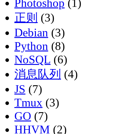
Photoshop
(1)
正则
(3)
Debian
(3)
Python
(8)
NoSQL
(6)
消息队列
(4)
JS
(7)
Tmux
(3)
GO
(7)
HHVM
(2)