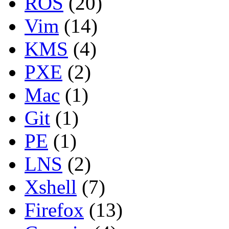
ROS
(20)
Vim
(14)
KMS
(4)
PXE
(2)
Mac
(1)
Git
(1)
PE
(1)
LNS
(2)
Xshell
(7)
Firefox
(13)