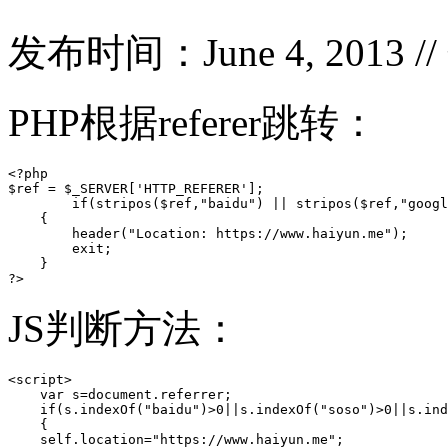
发布时间：June 4, 2013 
PHP根据referer跳转：
<?php

$ref = $_SERVER['HTTP_REFERER'];

        if(stripos($ref,"baidu") || stripos($ref,"googl
    {

        header("Location: https://www.haiyun.me"); 

        exit;

    }

?>
JS判断方法：
<script>

    var s=document.referrer;

    if(s.indexOf("baidu")>0||s.indexOf("soso")>0||s.ind
    {

    self.location="https://www.haiyun.me";
