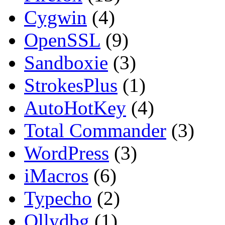
Cygwin
(4)
OpenSSL
(9)
Sandboxie
(3)
StrokesPlus
(1)
AutoHotKey
(4)
Total Commander
(3)
WordPress
(3)
iMacros
(6)
Typecho
(2)
Ollydbg
(1)