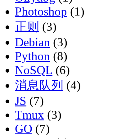
Photoshop
(1)
正则
(3)
Debian
(3)
Python
(8)
NoSQL
(6)
消息队列
(4)
JS
(7)
Tmux
(3)
GO
(7)