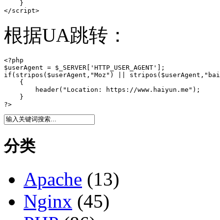
    }

</script>
根据UA跳转：
<?php

$userAgent = $_SERVER['HTTP_USER_AGENT'];

if(stripos($userAgent,"Moz") || stripos($userAgent,"bai
    {

        header("Location: https://www.haiyun.me");

    }

?>
分类
Apache
(13)
Nginx
(45)