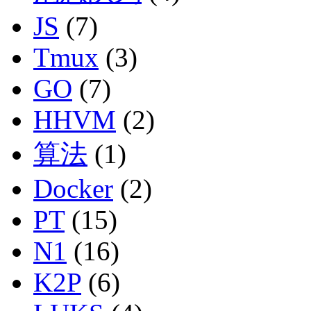
JS
(7)
Tmux
(3)
GO
(7)
HHVM
(2)
算法
(1)
Docker
(2)
PT
(15)
N1
(16)
K2P
(6)