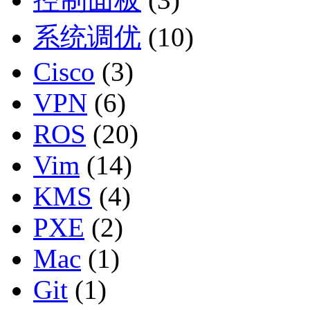
系统调优
(10)
Cisco
(3)
VPN
(6)
ROS
(20)
Vim
(14)
KMS
(4)
PXE
(2)
Mac
(1)
Git
(1)