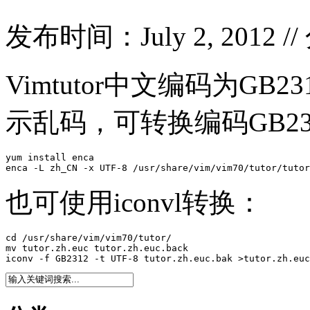
发布时间：July 2, 2012 /
Vimtutor中文编码为GB2
示乱码，可转换编码GB231
yum install enca

enca -L zh_CN -x UTF-8 /usr/share/vim/vim70/tutor/tutor
也可使用iconvl转换：
cd /usr/share/vim/vim70/tutor/

mv tutor.zh.euc tutor.zh.euc.back

iconv -f GB2312 -t UTF-8 tutor.zh.euc.bak >tutor.zh.euc