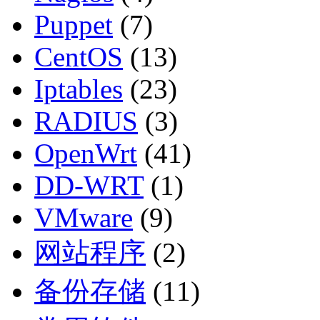
Puppet
(7)
CentOS
(13)
Iptables
(23)
RADIUS
(3)
OpenWrt
(41)
DD-WRT
(1)
VMware
(9)
网站程序
(2)
备份存储
(11)