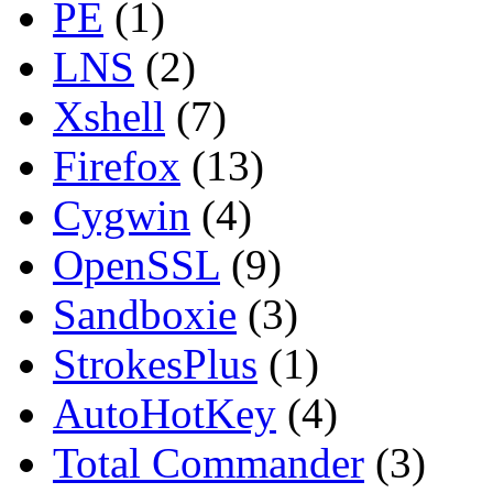
PE
(1)
LNS
(2)
Xshell
(7)
Firefox
(13)
Cygwin
(4)
OpenSSL
(9)
Sandboxie
(3)
StrokesPlus
(1)
AutoHotKey
(4)
Total Commander
(3)