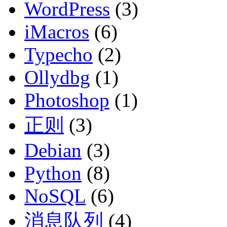
WordPress
(3)
iMacros
(6)
Typecho
(2)
Ollydbg
(1)
Photoshop
(1)
正则
(3)
Debian
(3)
Python
(8)
NoSQL
(6)
消息队列
(4)