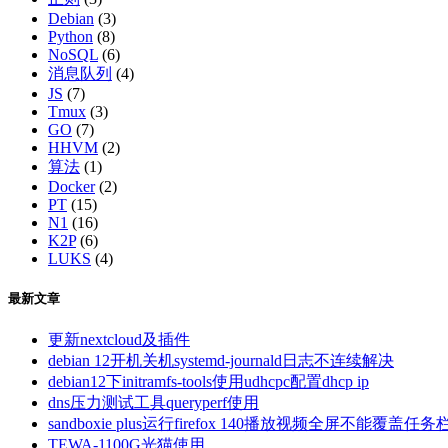
Debian
(3)
Python
(8)
NoSQL
(6)
消息队列
(4)
JS
(7)
Tmux
(3)
GO
(7)
HHVM
(2)
算法
(1)
Docker
(2)
PT
(15)
N1
(16)
K2P
(6)
LUKS
(4)
最新文章
更新nextcloud及插件
debian 12开机关机systemd-journald日志不连续解决
debian12下initramfs-tools使用udhcpc配置dhcp ip
dns压力测试工具queryperf使用
sandboxie plus运行firefox 140播放视频全屏不能覆盖任务
TEWA-1100G光猫使用