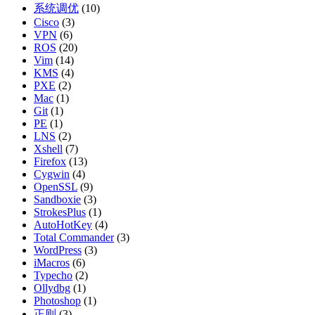
系统调优
(10)
Cisco
(3)
VPN
(6)
ROS
(20)
Vim
(14)
KMS
(4)
PXE
(2)
Mac
(1)
Git
(1)
PE
(1)
LNS
(2)
Xshell
(7)
Firefox
(13)
Cygwin
(4)
OpenSSL
(9)
Sandboxie
(3)
StrokesPlus
(1)
AutoHotKey
(4)
Total Commander
(3)
WordPress
(3)
iMacros
(6)
Typecho
(2)
Ollydbg
(1)
Photoshop
(1)
正则
(3)