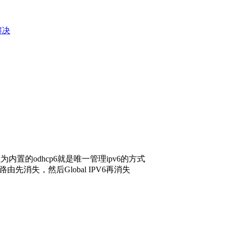
e解决
置的odhcp6就是唯一管理ipv6的方式
由先消失，然后Global IPV6再消失