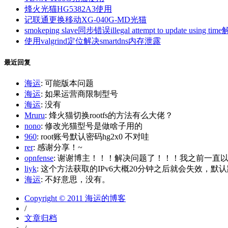
烽火光猫HG5382A3使用
记联通更换移动XG-040G-MD光猫
smokeping slave同步错误illegal attempt to update using tim
使用valgrind定位解决smartdns内存泄露
最近回复
海运
: 可能版本问题
海运
: 如果运营商限制型号
海运
: 没有
Mruru
: 烽火猫切换rootfs的方法有么大佬？
nono
: 修改光猫型号是做啥子用的
960
: root账号默认密码hg2x0 不对哇
rer
: 感谢分享！~
opnfense
: 谢谢博主！！！解决问题了！！！我之前一直以为内
liyk
: 这个方法获取的IPv6大概20分钟之后就会失效，默认路
海运
: 不好意思，没有。
Copyright © 2011 海运的博客
/
文章归档