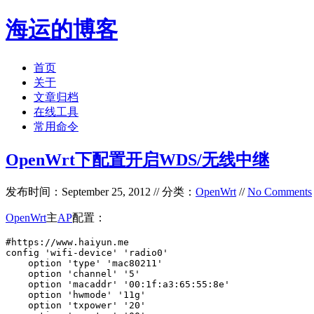
海运的博客
首页
关于
文章归档
在线工具
常用命令
OpenWrt下配置开启WDS/无线中继
发布时间：September 25, 2012 // 分类：
OpenWrt
//
No Comments
OpenWrt
主
AP
配置：
#https://www.haiyun.me

config 'wifi-device' 'radio0'

    option 'type' 'mac80211'

    option 'channel' '5'

    option 'macaddr' '00:1f:a3:65:55:8e'

    option 'hwmode' '11g'

    option 'txpower' '20'
