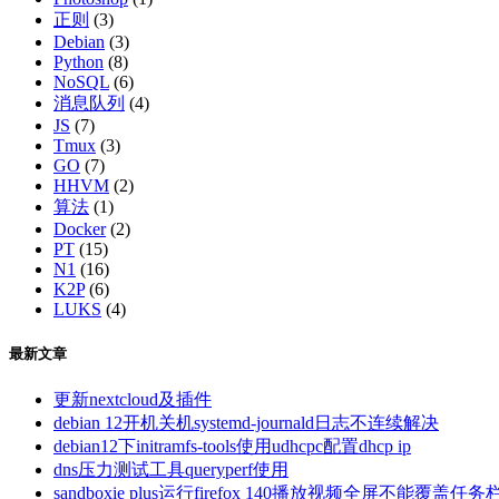
正则
(3)
Debian
(3)
Python
(8)
NoSQL
(6)
消息队列
(4)
JS
(7)
Tmux
(3)
GO
(7)
HHVM
(2)
算法
(1)
Docker
(2)
PT
(15)
N1
(16)
K2P
(6)
LUKS
(4)
最新文章
更新nextcloud及插件
debian 12开机关机systemd-journald日志不连续解决
debian12下initramfs-tools使用udhcpc配置dhcp ip
dns压力测试工具queryperf使用
sandboxie plus运行firefox 140播放视频全屏不能覆盖任务