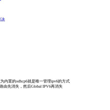
e解决
置的odhcp6就是唯一管理ipv6的方式
由先消失，然后Global IPV6再消失