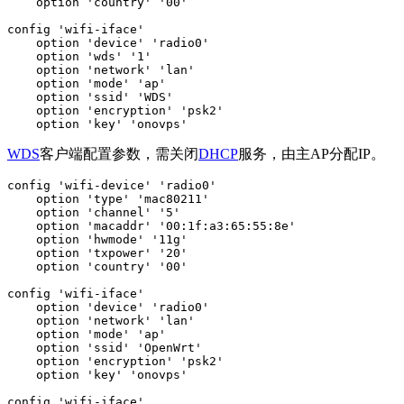
    option 'country' '00'

config 'wifi-iface'

    option 'device' 'radio0'

    option 'wds' '1'

    option 'network' 'lan'

    option 'mode' 'ap'

    option 'ssid' 'WDS'

    option 'encryption' 'psk2'

    option 'key' 'onovps'
WDS
客户端配置参数，需关闭
DHCP
服务，由主AP分配IP。
config 'wifi-device' 'radio0'

    option 'type' 'mac80211'

    option 'channel' '5'

    option 'macaddr' '00:1f:a3:65:55:8e'

    option 'hwmode' '11g'

    option 'txpower' '20'

    option 'country' '00'

config 'wifi-iface'

    option 'device' 'radio0'

    option 'network' 'lan'

    option 'mode' 'ap'

    option 'ssid' 'OpenWrt'

    option 'encryption' 'psk2'

    option 'key' 'onovps'

config 'wifi-iface'
