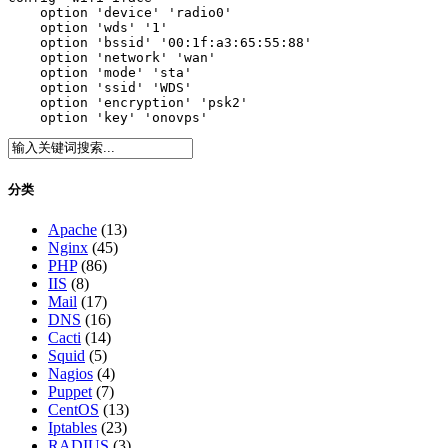
    option 'device' 'radio0'

    option 'wds' '1'

    option 'bssid' '00:1f:a3:65:55:88'

    option 'network' 'wan'

    option 'mode' 'sta'

    option 'ssid' 'WDS'

    option 'encryption' 'psk2'

    option 'key' 'onovps'
分类
Apache
(13)
Nginx
(45)
PHP
(86)
IIS
(8)
Mail
(17)
DNS
(16)
Cacti
(14)
Squid
(5)
Nagios
(4)
Puppet
(7)
CentOS
(13)
Iptables
(23)
RADIUS
(3)