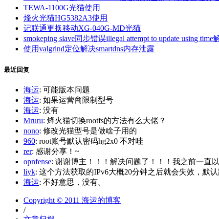
TEWA-1100G光猫使用
烽火光猫HG5382A3使用
记联通更换移动XG-040G-MD光猫
smokeping slave同步错误illegal attempt to update using tim
使用valgrind定位解决smartdns内存泄露
最近回复
海运
: 可能版本问题
海运
: 如果运营商限制型号
海运
: 没有
Mruru
: 烽火猫切换rootfs的方法有么大佬？
nono
: 修改光猫型号是做啥子用的
960
: root账号默认密码hg2x0 不对哇
rer
: 感谢分享！~
opnfense
: 谢谢博主！！！解决问题了！！！我之前一直以为内
liyk
: 这个方法获取的IPv6大概20分钟之后就会失效，默认路
海运
: 不好意思，没有。
Copyright © 2011 海运的博客
/