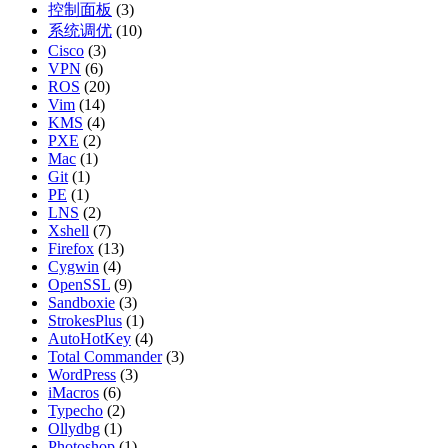
控制面板
(3)
系统调优
(10)
Cisco
(3)
VPN
(6)
ROS
(20)
Vim
(14)
KMS
(4)
PXE
(2)
Mac
(1)
Git
(1)
PE
(1)
LNS
(2)
Xshell
(7)
Firefox
(13)
Cygwin
(4)
OpenSSL
(9)
Sandboxie
(3)
StrokesPlus
(1)
AutoHotKey
(4)
Total Commander
(3)
WordPress
(3)
iMacros
(6)
Typecho
(2)
Ollydbg
(1)
Photoshop
(1)