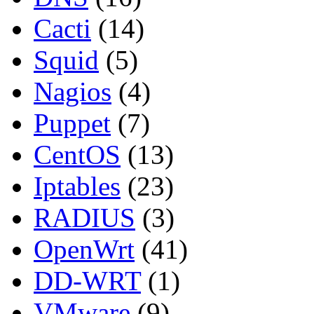
Cacti
(14)
Squid
(5)
Nagios
(4)
Puppet
(7)
CentOS
(13)
Iptables
(23)
RADIUS
(3)
OpenWrt
(41)
DD-WRT
(1)
VMware
(9)