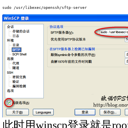
sudo /usr/libexec/openssh/sftp-server
此时用winscp登录就是