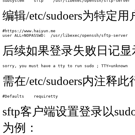
Subsystem    sftp    /usr/libexec/openssh/sftp-server
编辑/etc/sudoers为特定
#https://www.haiyun.me

user ALL=NOPASSWD:  /usr/libexec/openssh/sftp-server
后续如果登录失败日记显
sorry, you must have a tty to run sudo ; TTY=unknown
需在/etc/sudoers内注释
#Defaults    requiretty  
sftp客户端设置登录以sud
为例：