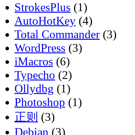
StrokesPlus
(1)
AutoHotKey
(4)
Total Commander
(3)
WordPress
(3)
iMacros
(6)
Typecho
(2)
Ollydbg
(1)
Photoshop
(1)
正则
(3)
Debian
(3)