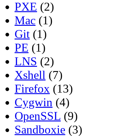
PXE
(2)
Mac
(1)
Git
(1)
PE
(1)
LNS
(2)
Xshell
(7)
Firefox
(13)
Cygwin
(4)
OpenSSL
(9)
Sandboxie
(3)