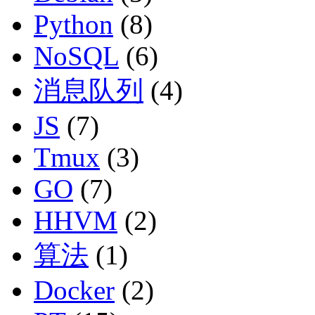
Python
(8)
NoSQL
(6)
消息队列
(4)
JS
(7)
Tmux
(3)
GO
(7)
HHVM
(2)
算法
(1)
Docker
(2)