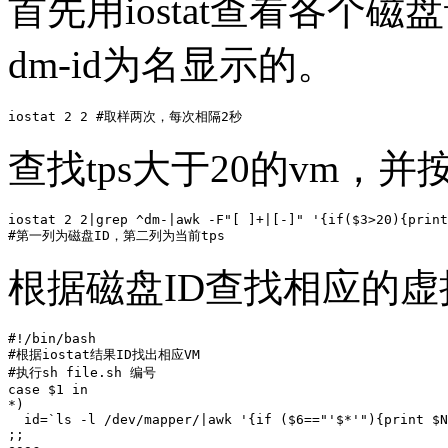
首先用iostat查看各个
dm-id为名显示的。
iostat 2 2 #取样两次，每次相隔2秒
查找tps大于20的vm，
iostat 2 2|grep ^dm-|awk -F"[ ]+|[-]" '{if($3>20){print
#第一列为磁盘ID，第二列为当前tps
根据磁盘ID查找相应的虚
#!/bin/bash

#根据iostat结果ID找出相应VM

#执行sh file.sh 编号

case $1 in

*)

  id=`ls -l /dev/mapper/|awk '{if ($6=="'$*'"){print $N
;;
