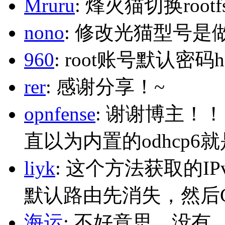
Mruru
: 烽火猫切换roo
nono
: 修改光猫型号是
960
: root账号默认密码h
rer
: 感谢分享！~
opnfense
: 谢谢博主！
直以为内置的odhcp6
liyk
: 这个方法获取的I
默认路由先消失，然后Glo
海运
: 不好意思，没有