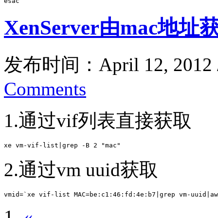
esac   
XenServer由mac
发布时间：April 12, 2012
Comments
1.通过vif列表直接获取
xe vm-vif-list|grep -B 2 "mac"
2.通过vm uuid获取
vmid=`xe vif-list MAC=be:c1:46:fd:4e:b7|grep vm-uuid|aw
«