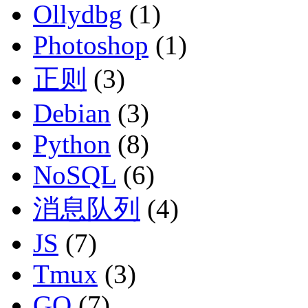
Ollydbg
(1)
Photoshop
(1)
正则
(3)
Debian
(3)
Python
(8)
NoSQL
(6)
消息队列
(4)
JS
(7)
Tmux
(3)
GO
(7)