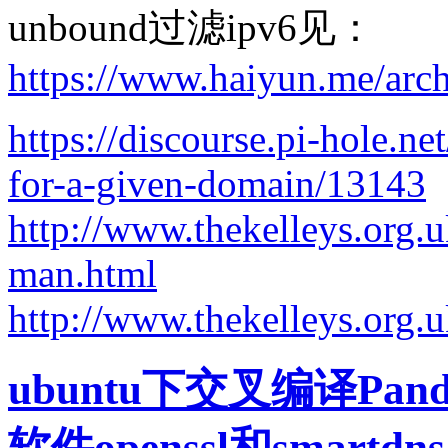
unbound过滤ipv6见：
https://www.haiyun.me/arc
https://discourse.pi-hole.ne
for-a-given-domain/13143
http://www.thekelleys.org
man.html
http://www.thekelleys.o
ubuntu下交叉编译Pando
软件openssl和smartdns