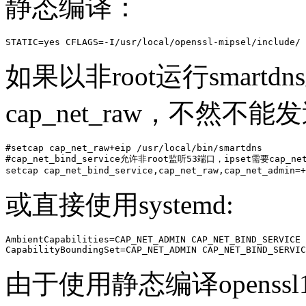
静态编译：
STATIC=yes CFLAGS=-I/usr/local/openssl-mipsel/include/ 
如果以非root运行smart
cap_net_raw，不然不能发送
#setcap cap_net_raw+eip /usr/local/bin/smartdns 

#cap_net_bind_service允许非root监听53端口，ipset需要cap_net
setcap cap_net_bind_service,cap_net_raw,cap_net_admin=+
或直接使用systemd:
AmbientCapabilities=CAP_NET_ADMIN CAP_NET_BIND_SERVICE 
CapabilityBoundingSet=CAP_NET_ADMIN CAP_NET_BIND_SERVIC
由于使用静态编译openssl