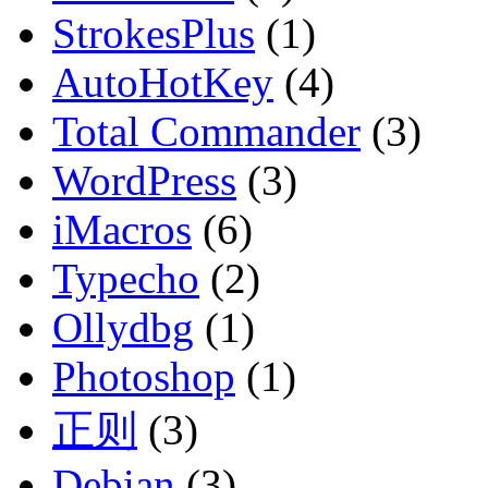
StrokesPlus
(1)
AutoHotKey
(4)
Total Commander
(3)
WordPress
(3)
iMacros
(6)
Typecho
(2)
Ollydbg
(1)
Photoshop
(1)
正则
(3)
Debian
(3)