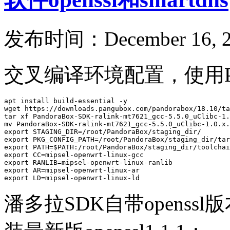
发布时间：December 16, 2
交叉编译环境配置，使用Pan
apt install build-essential -y

wget https://downloads.pangubox.com/pandorabox/18.10/ta
tar xf PandoraBox-SDK-ralink-mt7621_gcc-5.5.0_uClibc-1.
mv PandoraBox-SDK-ralink-mt7621_gcc-5.5.0_uClibc-1.0.x.
export STAGING_DIR=/root/PandoraBox/staging_dir/

export PKG_CONFIG_PATH=/root/PandoraBox/staging_dir/tar
export PATH=$PATH:/root/PandoraBox/staging_dir/toolchai
export CC=mipsel-openwrt-linux-gcc

export RANLIB=mipsel-openwrt-linux-ranlib

export AR=mipsel-openwrt-linux-ar

export LD=mipsel-openwrt-linux-ld
潘多拉SDK自带openssl版