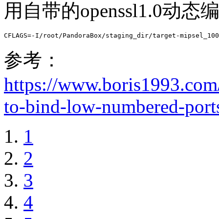
用自带的openssl1.0动态
CFLAGS=-I/root/PandoraBox/staging_dir/target-mipsel_100
参考：
https://www.boris1993.com/
to-bind-low-numbered-port
1
2
3
4