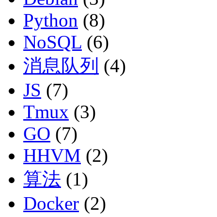
Python
(8)
NoSQL
(6)
消息队列
(4)
JS
(7)
Tmux
(3)
GO
(7)
HHVM
(2)
算法
(1)
Docker
(2)