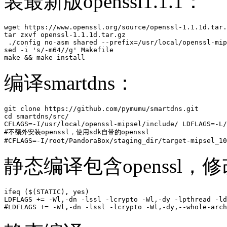
装最新版openssl1.1.1：
wget https://www.openssl.org/source/openssl-1.1.1d.tar.
tar zxvf openssl-1.1.1d.tar.gz

 ./config no-asm shared --prefix=/usr/local/openssl-mip
sed -i 's/-m64//g' Makefile

make && make install
编译smartdns：
git clone https://github.com/pymumu/smartdns.git

cd smartdns/src/

CFLAGS=-I/usr/local/openssl-mipsel/include/ LDFLAGS=-L/
#不额外安装openssl，使用sdk自带的openssl

#CFLAGS=-I/root/PandoraBox/staging_dir/target-mipsel_10
静态编译包含openssl，修改
ifeq ($(STATIC), yes)

LDFLAGS += -Wl,-dn -lssl -lcrypto -Wl,-dy -lpthread -ld
#LDFLAGS += -Wl,-dn -lssl -lcrypto -Wl,-dy,--whole-arch