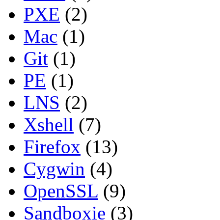
PXE
(2)
Mac
(1)
Git
(1)
PE
(1)
LNS
(2)
Xshell
(7)
Firefox
(13)
Cygwin
(4)
OpenSSL
(9)
Sandboxie
(3)