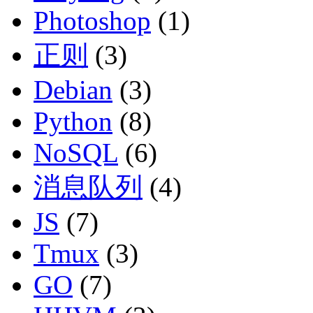
Photoshop
(1)
正则
(3)
Debian
(3)
Python
(8)
NoSQL
(6)
消息队列
(4)
JS
(7)
Tmux
(3)
GO
(7)