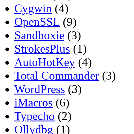
Cygwin
(4)
OpenSSL
(9)
Sandboxie
(3)
StrokesPlus
(1)
AutoHotKey
(4)
Total Commander
(3)
WordPress
(3)
iMacros
(6)
Typecho
(2)
Ollydbg
(1)