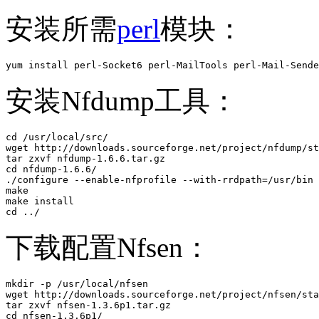
安装所需
perl
模块：
yum install perl-Socket6 perl-MailTools perl-Mail-Sende
安装Nfdump工具：
cd /usr/local/src/

wget http://downloads.sourceforge.net/project/nfdump/st
tar zxvf nfdump-1.6.6.tar.gz 

cd nfdump-1.6.6/

./configure --enable-nfprofile --with-rrdpath=/usr/bin

make

make install

cd ../
下载配置Nfsen：
mkdir -p /usr/local/nfsen

wget http://downloads.sourceforge.net/project/nfsen/sta
tar zxvf nfsen-1.3.6p1.tar.gz 

cd nfsen-1.3.6p1/
