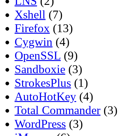
LNS
(2)
Xshell
(7)
Firefox
(13)
Cygwin
(4)
OpenSSL
(9)
Sandboxie
(3)
StrokesPlus
(1)
AutoHotKey
(4)
Total Commander
(3)
WordPress
(3)