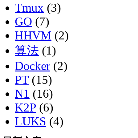
Tmux
(3)
GO
(7)
HHVM
(2)
算法
(1)
Docker
(2)
PT
(15)
N1
(16)
K2P
(6)
LUKS
(4)