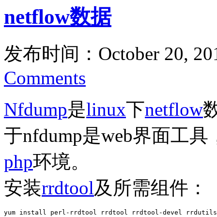
netflow数据
发布时间：October 20, 20
Comments
Nfdump
是
linux
下
netflow
于nfdump是web界面
php
环境。
安装
rrdtool
及所需组件：
yum install perl-rrdtool rrdtool rrdtool-devel rrdutils