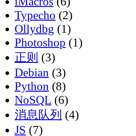
iMacros
(6)
Typecho
(2)
Ollydbg
(1)
Photoshop
(1)
正则
(3)
Debian
(3)
Python
(8)
NoSQL
(6)
消息队列
(4)
JS
(7)