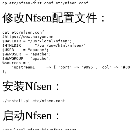
cp etc/nfsen-dist.conf etc/nfsen.conf
修改Nfsen配置文件：
cat etc/nfsen.conf

#https://www.haiyun.me

$BASEDIR = "/usr/local/nfsen";

$HTMLDIR    = "/var/www/html/nfsen/";

$USER    = "apache";

$WWWUSER  = "apache";

$WWWGROUP = "apache";

%sources = (

    'upstream1'    => { 'port' => '9995', 'col' => '#00
);
安装Nfsen：
./install.pl etc/nfsen.conf 
启动Nfsen：