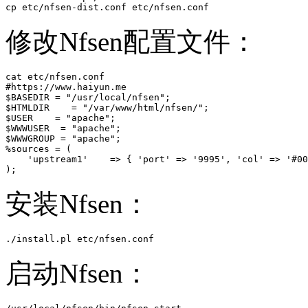
cp etc/nfsen-dist.conf etc/nfsen.conf
修改Nfsen配置文件：
cat etc/nfsen.conf

#https://www.haiyun.me

$BASEDIR = "/usr/local/nfsen";

$HTMLDIR    = "/var/www/html/nfsen/";

$USER    = "apache";

$WWWUSER  = "apache";

$WWWGROUP = "apache";

%sources = (

    'upstream1'    => { 'port' => '9995', 'col' => '#00
);
安装Nfsen：
./install.pl etc/nfsen.conf 
启动Nfsen：