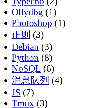
Typecho
(2)
Ollydbg
(1)
Photoshop
(1)
正则
(3)
Debian
(3)
Python
(8)
NoSQL
(6)
消息队列
(4)
JS
(7)
Tmux
(3)