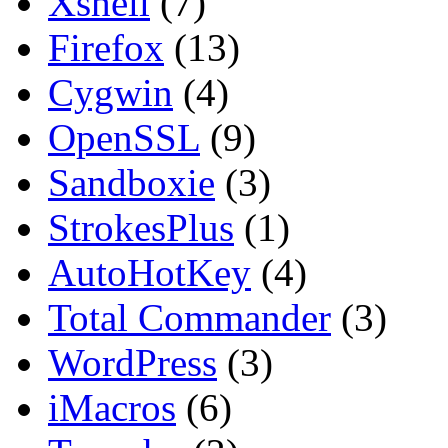
Xshell
(7)
Firefox
(13)
Cygwin
(4)
OpenSSL
(9)
Sandboxie
(3)
StrokesPlus
(1)
AutoHotKey
(4)
Total Commander
(3)
WordPress
(3)
iMacros
(6)