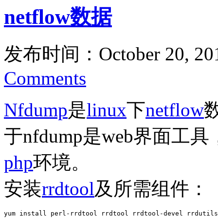
netflow数据
发布时间：October 20, 20
Comments
Nfdump
是
linux
下
netflow
于nfdump是web界面
php
环境。
安装
rrdtool
及所需组件：
yum install perl-rrdtool rrdtool rrdtool-devel rrdutils