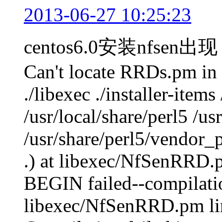
2013-06-27 10:25:23
centos6.0安装nfsen出现
Can't locate RRDs.pm i
./libexec ./installer-items
/usr/local/share/perl5 /us
/usr/share/perl5/vendor_pe
.) at libexec/NfSenRRD.p
BEGIN failed--compilatio
libexec/NfSenRRD.pm li