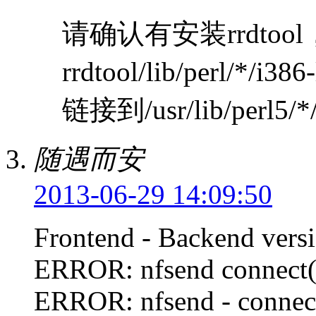
请确认有安装rrdtool
rrdtool/lib/perl/*/i3
链接到/usr/lib/perl5/*/i
随遇而安
2013-06-29 14:09:50
Frontend - Backend vers
ERROR: nfsend connect()
ERROR: nfsend - connect