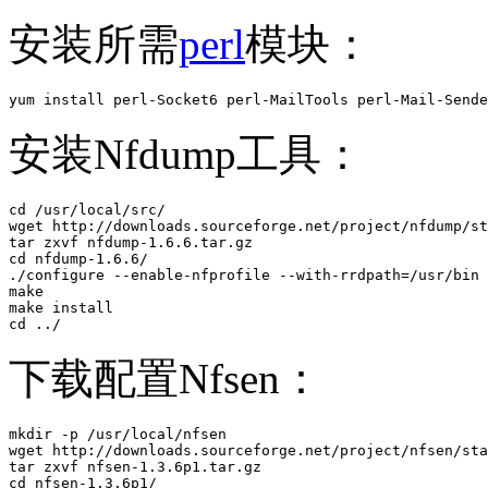
安装所需
perl
模块：
yum install perl-Socket6 perl-MailTools perl-Mail-Sende
安装Nfdump工具：
cd /usr/local/src/

wget http://downloads.sourceforge.net/project/nfdump/st
tar zxvf nfdump-1.6.6.tar.gz 

cd nfdump-1.6.6/

./configure --enable-nfprofile --with-rrdpath=/usr/bin

make

make install

cd ../
下载配置Nfsen：
mkdir -p /usr/local/nfsen

wget http://downloads.sourceforge.net/project/nfsen/sta
tar zxvf nfsen-1.3.6p1.tar.gz 

cd nfsen-1.3.6p1/
